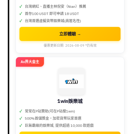
台灣網紅、直播主林倪安（Nian）推薦
首存100 USDT 即可申請 18 USDT
台灣首選虛擬貨幣娛樂城(高匿名性)
立即體驗 →
優惠更新日期: 2026-08-09 *仍有效
Av界大金主
1win娛樂城
常常在P站贊助(可在P站搜1win)
500%首儲獎金，加密貨幣玩家首選
巨無霸級的娛樂城, 提供超過 10,000 款遊戲