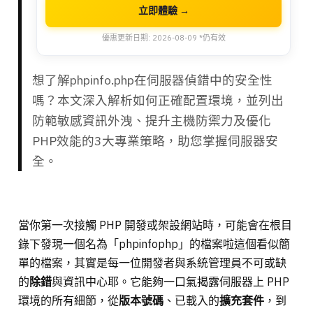
立即體驗 →
優惠更新日期: 2026-08-09 *仍有效
想了解phpinfo.php在伺服器偵錯中的安全性
嗎？本文深入解析如何正確配置環境，並列出
防範敏感資訊外洩、提升主機防禦力及優化
PHP效能的3大專業策略，助您掌握伺服器安
全。
當你第一次接觸 PHP 開發或架設網站時，可能會在根目
錄下發現一個名為「phpinfophp」的檔案啦這個看似簡
單的檔案，其實是每一位開發者與系統管理員不可或缺
的
除錯
與資訊中心耶。它能夠一口氣揭露伺服器上 PHP
環境的所有細節，從
版本號碼
、已載入的
擴充套件
，到