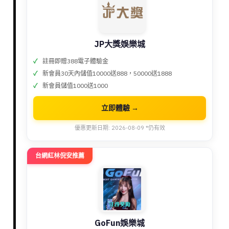
JP大獎娛樂城
註冊即贈388電子體驗金
新會員30天內儲值10000送888，50000送1888
新會員儲值1000送1000
立即體驗 →
優惠更新日期: 2026-08-09 *仍有效
台網紅林倪安推薦
GoFun娛樂城