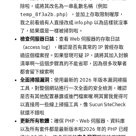
除啦，或將其改名為一串亂數名稱（例如
），並加上存取限制喔厚，
temp_8f3a2b.php
我之前看過有人直接改成 info.php 以為這樣就沒事
了，結果還是一樣被掃到啦。
檢查伺服器日誌：
查看 Web 伺服器的存取日誌
（access log），確認是否有異常的 IP 曾經存取
過這個檔案捏。如果發現可疑 IP，請將其加入封鎖
清單啊～這個步驟真的不能省耶，因為很多攻擊者
都會留下線索咧
全面掃描漏洞：
使用最新的 2026 年版本漏洞掃描
工具，對整個網站進行一次全面的安全檢測，確認
是否有其他配置暴露或後門檔案喔.啊其實我覺得可
以直接用一些線上掃描工具，像 Sucuri SiteCheck
就還不錯啦
更新所有軟體：
確保 PHP、Web 伺服器、資料庫
以及所有套件都是最新版本啦2026 年的 PHP 已經