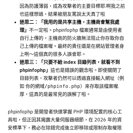
因為防護薄弱，成為攻擊者的主要目標耶.啊我之前
也這樣想過，結果被朋友罵說太天真了啦
迷思二：「我用的是共享主機，主機商會幫我處
理」
不一定啦。phpinfophp 檔案通常是由使用者
自行上傳的，主機商的防火牆無法阻止你存取你自
己上傳的檔案喔。最終的責任還是在網站管理者身
上咧～這個真的很多人誤會耶。
迷思三：「只要不給 index 目錄列表，就看不到
phpinfophp」
這也是錯誤的觀念啦。即使關閉了
目錄列表，攻擊者仍然可以透過直接輸入網址（例
如
）來存取該檔案喔.
你的網域/phpinfo.php
厚，這真的是最常見的誤解了啦。
phpinfophp 是開發者快速掌握 PHP 環境配置的核心工
具啦，但正因其揭露大量伺服器細節，在 2026 年的資
安標準下，務必在除錯完成後立即移除或限制存取權限