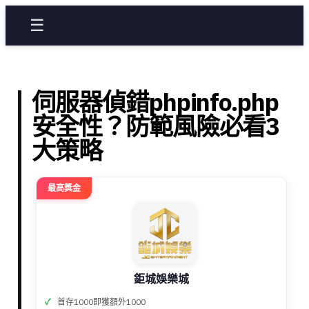
☰
伺服器偵錯phpinfo.php
安全性？防範風險必看3
大策略
最高獎金
鉅城娛樂城
首存1000即獲額外1000