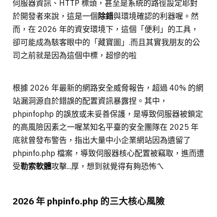
伺服器資訊、HTTP 標頭，甚至是系統的路徑設定耶對
於開發者來說，這是一個
除錯
與環境確認的利器喔。然
而，在 2026 年的資安環境下，這個「便利」的工具，
卻可能成為駭客眼中的「藏寶圖」.而且其實我朋友的公
司之前就是因為這個中標，超慘的啦
根據 2026 年最新的網路安全威脅報告，超過 40% 的網
站漏洞源自於錯誤的配置資訊暴露捏。其中，
phpinfophp 的誤放或未妥善保護，是導致伺服器被鎖定
的高風險因素之一喔某知名平臺的安全團隊在 2025 年
底就曾發布警告，指出大量中小企業網站因為遺留了
phpinfo.php 檔案，導致伺服器核心配置被竊取，進而遭
受
勒索軟體
攻擊...厚，想到就覺得有夠恐怖ㄟ
2026 年 phpinfo.php 的三大核心風險