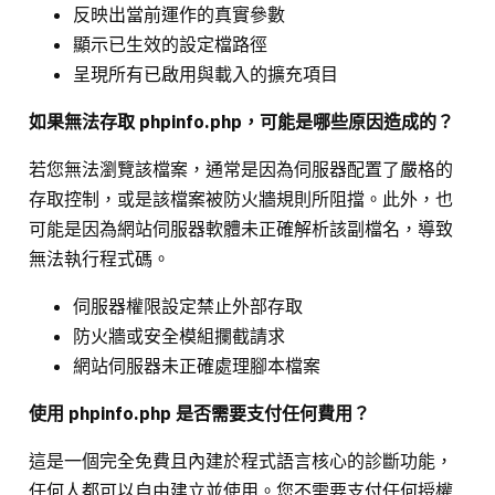
反映出當前運作的真實參數
顯示已生效的設定檔路徑
呈現所有已啟用與載入的擴充項目
如果無法存取 phpinfo.php，可能是哪些原因造成的？
若您無法瀏覽該檔案，通常是因為伺服器配置了嚴格的
存取控制，或是該檔案被防火牆規則所阻擋。此外，也
可能是因為網站伺服器軟體未正確解析該副檔名，導致
無法執行程式碼。
伺服器權限設定禁止外部存取
防火牆或安全模組攔截請求
網站伺服器未正確處理腳本檔案
使用 phpinfo.php 是否需要支付任何費用？
這是一個完全免費且內建於程式語言核心的診斷功能，
任何人都可以自由建立並使用。您不需要支付任何授權