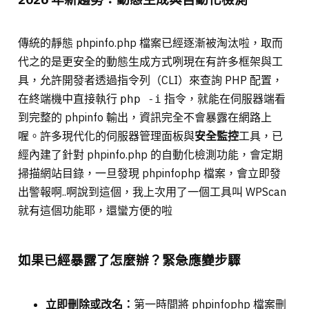
傳統的靜態 phpinfo.php 檔案已經逐漸被淘汰啦，取而
代之的是更安全的動態生成方式咧現在有許多框架與工
具，允許開發者透過指令列（CLI）來查詢 PHP 配置，
在終端機中直接執行
指令，就能在伺服器端看
php -i
到完整的 phpinfo 輸出，資訊完全不會暴露在網路上
喔。許多現代化的伺服器管理面板與
安全監控
工具，已
經內建了針對 phpinfo.php 的自動化檢測功能，會定期
掃描網站目錄，一旦發現 phpinfophp 檔案，會立即發
出警報啊..啊說到這個，我上次用了一個工具叫 WPScan
就有這個功能耶，還蠻方便的啦
如果已經暴露了怎麼辦？緊急應變步驟
立即刪除或改名：
第一時間將 phpinfophp 檔案刪