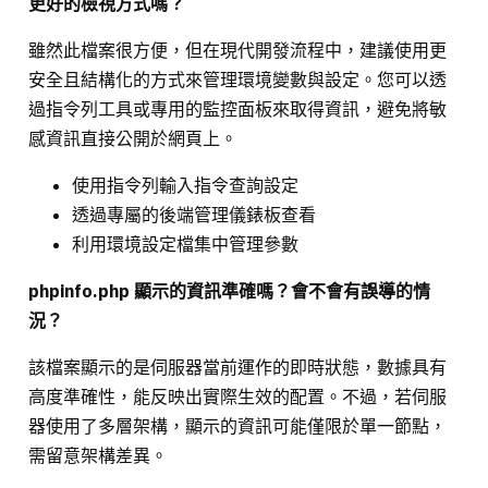
更好的檢視方式嗎？
雖然此檔案很方便，但在現代開發流程中，建議使用更
安全且結構化的方式來管理環境變數與設定。您可以透
過指令列工具或專用的監控面板來取得資訊，避免將敏
感資訊直接公開於網頁上。
使用指令列輸入指令查詢設定
透過專屬的後端管理儀錶板查看
利用環境設定檔集中管理參數
phpinfo.php 顯示的資訊準確嗎？會不會有誤導的情
況？
該檔案顯示的是伺服器當前運作的即時狀態，數據具有
高度準確性，能反映出實際生效的配置。不過，若伺服
器使用了多層架構，顯示的資訊可能僅限於單一節點，
需留意架構差異。