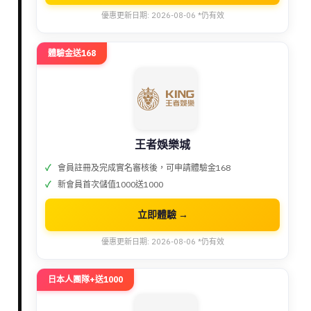
優惠更新日期: 2026-08-06 *仍有效
體驗金送168
王者娛樂城
會員註冊及完成實名審核後，可申請體驗金168
新會員首次儲值1000送1000
立即體驗 →
優惠更新日期: 2026-08-06 *仍有效
日本人團隊+送1000