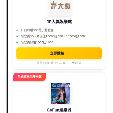
JP大獎娛樂城
註冊即贈388電子體驗金
新會員30天內儲值10000送888，50000送1888
新會員儲值1000送1000
立即體驗 →
優惠更新日期: 2026-08-06 *仍有效
台網紅林倪安推薦
GoFun娛樂城