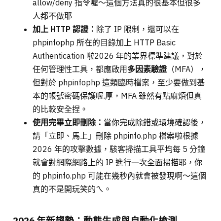
allow/deny 指令喔～這個方法真的很基本但很多
人都不做耶
加上 HTTP 認證：
除了 IP 限制，還可以在
phpinfophp 所在的目錄加上 HTTP Basic
Authentication 啦2026 年的業界標準建議，對於
任何管理性工具，都應啟用
多因素驗證
（MFA），
但對於 phpinfophp 這類臨時檔案，至少要做到基
本的帳號密碼保護喔.厚，MFA 雖然有點麻煩但真
的比較安全捏。
使用完畢立即刪除：
當你完成除錯或環境確認後，
請「立即、馬上」刪除 phpinfo.php 檔案啦根據
2026 年的攻擊數據，駭客掃描工具平均每 5 分鐘
就會對網際網路上的 IP 進行一次全面掃描耶，你
的 phpinfo.php 可能在幾秒內就會被發現啊～這個
真的不是開玩笑的ㄟ。
2026 年新趨勢：動態生成與自動化檢測