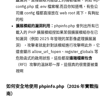
歷
漏洞，直接讀取伺服器上的機敏檔案，例如 wp-
config.php 或 .env 檔案喔.而且你知道嗎，有些公
司連 config 檔都直接放在 web root 底下，有夠扯
的啦
擴展模組的漏洞利用：
phpinfo.php 會列出所有已
載入的 PHP 擴展模組捏如果某個擴展模組存在已
知漏洞（例如 2025 年發現的某影像處理擴展漏
洞），攻擊者就能針對該模組進行攻擊啊此外，它
還會顯示 allow_url_fopen、register_globals 等
危險函式的啟用狀態，這些都是
遠端檔案包含
（RFI）攻擊的溫牀耶～厚，這個真的很需要被重
視啊
如何安全地使用 phpinfo.php（2026 年實戰指
南）