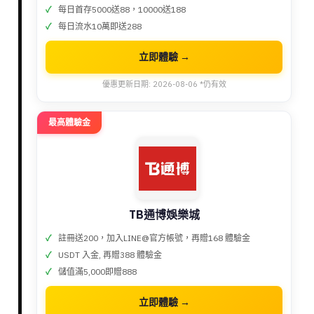
每日首存5000送88，10000送188
每日流水10萬即送288
立即體驗 →
優惠更新日期: 2026-08-06 *仍有效
最高體驗金
TB通博娛樂城
註冊送200，加入LINE@官方帳號，再贈168 體驗金
USDT 入金, 再贈388 體驗金
儲值滿5,000即贈888
立即體驗 →