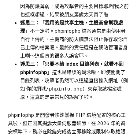
因為防護薄弱，成為攻擊者的主要目標耶.啊我之前
也這樣想過，結果被朋友罵說太天真了啦
迷思二：「我用的是共享主機，主機商會幫我處
理」
不一定啦。phpinfophp 檔案通常是由使用者
自行上傳的，主機商的防火牆無法阻止你存取你自
己上傳的檔案喔。最終的責任還是在網站管理者身
上咧～這個真的很多人誤會耶。
迷思三：「只要不給 index 目錄列表，就看不到
phpinfophp」
這也是錯誤的觀念啦。即使關閉了
目錄列表，攻擊者仍然可以透過直接輸入網址（例
如
）來存取該檔案喔.
你的網域/phpinfo.php
厚，這真的是最常見的誤解了啦。
phpinfophp 是開發者快速掌握 PHP 環境配置的核心工
具啦，但正因其揭露大量伺服器細節，在 2026 年的資
安標準下，務必在除錯完成後立即移除或限制存取權限