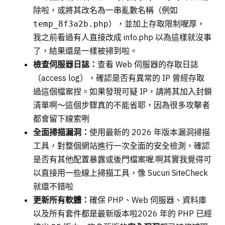
除啦，或將其改名為一串亂數名稱（例如
），並加上存取限制喔厚，
temp_8f3a2b.php
我之前看過有人直接改成 info.php 以為這樣就沒事
了，結果還是一樣被掃到啦。
檢查伺服器日誌：
查看 Web 伺服器的存取日誌
（access log），確認是否有異常的 IP 曾經存取
過這個檔案捏。如果發現可疑 IP，請將其加入封鎖
清單啊～這個步驟真的不能省耶，因為很多攻擊者
都會留下線索咧
全面掃描漏洞：
使用最新的 2026 年版本漏洞掃描
工具，對整個網站進行一次全面的安全檢測，確認
是否有其他配置暴露或後門檔案喔.啊其實我覺得可
以直接用一些線上掃描工具，像 Sucuri SiteCheck
就還不錯啦
更新所有軟體：
確保 PHP、Web 伺服器、資料庫
以及所有套件都是最新版本啦2026 年的 PHP 已經