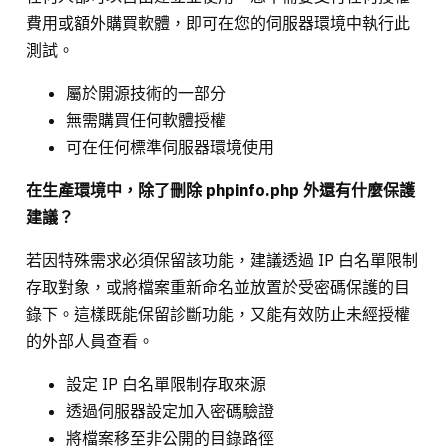
費用或額外購買軟體，即可在您的伺服器環境中執行此
測試。
屬於開源技術的一部分
無需購買任何軟體授權
可在任何標準伺服器環境使用
在生產環境中，除了刪除 phpinfo.php 外還有什麼保護
建議？
若因特殊需求必須保留該功能，建議透過 IP 白名單限制
存取對象，或將檔案重新命名並放置於受密碼保護的目
錄下。這樣既能保留診斷功能，又能有效防止未經授權
的外部人員查看。
設定 IP 白名單限制存取來源
透過伺服器設定加入密碼驗證
將檔案移至非公開的目錄路徑