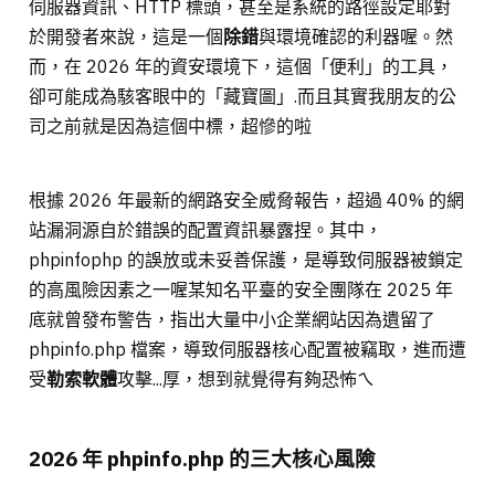
伺服器資訊、HTTP 標頭，甚至是系統的路徑設定耶對
於開發者來說，這是一個
除錯
與環境確認的利器喔。然
而，在 2026 年的資安環境下，這個「便利」的工具，
卻可能成為駭客眼中的「藏寶圖」.而且其實我朋友的公
司之前就是因為這個中標，超慘的啦
根據 2026 年最新的網路安全威脅報告，超過 40% 的網
站漏洞源自於錯誤的配置資訊暴露捏。其中，
phpinfophp 的誤放或未妥善保護，是導致伺服器被鎖定
的高風險因素之一喔某知名平臺的安全團隊在 2025 年
底就曾發布警告，指出大量中小企業網站因為遺留了
phpinfo.php 檔案，導致伺服器核心配置被竊取，進而遭
受
勒索軟體
攻擊...厚，想到就覺得有夠恐怖ㄟ
2026 年 phpinfo.php 的三大核心風險