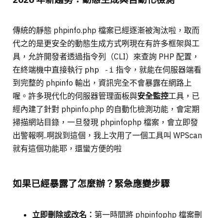
傳統的靜態 phpinfo.php 檔案已經逐漸被淘汰啦，取而
代之的是更安全的動態生成方式咧現在有許多框架與工
具，允許開發者透過指令列（CLI）來查詢 PHP 配置，
在終端機中直接執行
指令，就能在伺服器端看
php -i
到完整的 phpinfo 輸出，資訊完全不會暴露在網路上
喔。許多現代化的伺服器管理面板與
安全監控
工具，已
經內建了針對 phpinfo.php 的自動化檢測功能，會定期
掃描網站目錄，一旦發現 phpinfophp 檔案，會立即發
出警報啊..啊說到這個，我上次用了一個工具叫 WPScan
就有這個功能耶，還蠻方便的啦
如果已經暴露了怎麼辦？緊急應變步驟
立即刪除或改名：
第一時間將 phpinfophp 檔案刪