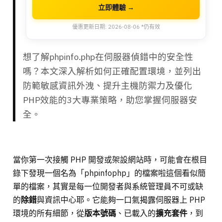
立即體驗 →
優惠更新日期: 2026-08-06 *仍有效
想了解phpinfo.php在伺服器偵錯中的安全性
嗎？本文深入解析如何正確配置環境，並列出
防範敏感資訊外洩、提升主機防禦力及優化
PHP效能的3大專業策略，助您掌握伺服器安
全。
當你第一次接觸 PHP 開發或架設網站時，可能會在根目
錄下發現一個名為「phpinfophp」的檔案啦這個看似簡
單的檔案，其實是每一位開發者與系統管理員不可或缺
的
除錯
與資訊中心耶。它能夠一口氣揭露伺服器上 PHP
環境的所有細節，從
版本號碼
、已載入的
擴充套件
，到