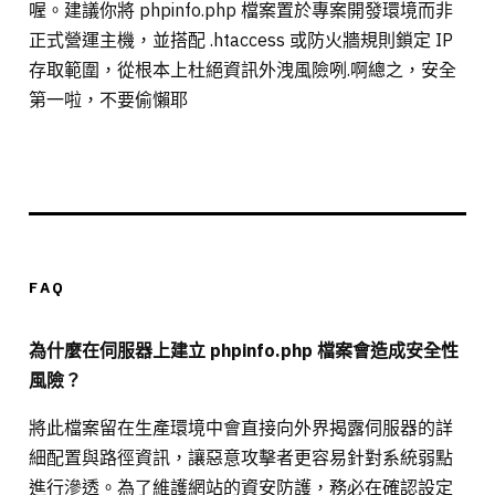
喔。建議你將 phpinfo.php 檔案置於專案開發環境而非
正式營運主機，並搭配 .htaccess 或防火牆規則鎖定 IP
存取範圍，從根本上杜絕資訊外洩風險咧.啊總之，安全
第一啦，不要偷懶耶
FAQ
為什麼在伺服器上建立 phpinfo.php 檔案會造成安全性
風險？
將此檔案留在生產環境中會直接向外界揭露伺服器的詳
細配置與路徑資訊，讓惡意攻擊者更容易針對系統弱點
進行滲透。為了維護網站的資安防護，務必在確認設定