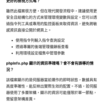
更好的檢視方式嗎？
雖然此檔案很方便，但在現代開發流程中，建議使用更
安全且結構化的方式來管理環境變數與設定。您可以透
過指令列工具或專用的監控面板來取得資訊，避免將敏
感資訊直接公開於網頁上。
使用指令列輸入指令查詢設定
透過專屬的後端管理儀錶板查看
利用環境設定檔集中管理參數
phpinfo.php 顯示的資訊準確嗎？會不會有誤導的情
況？
該檔案顯示的是伺服器當前運作的即時狀態，數據具有
高度準確性，能反映出實際生效的配置。不過，若伺服
器使用了多層架構，顯示的資訊可能僅限於單一節點，
需留意架構差異。