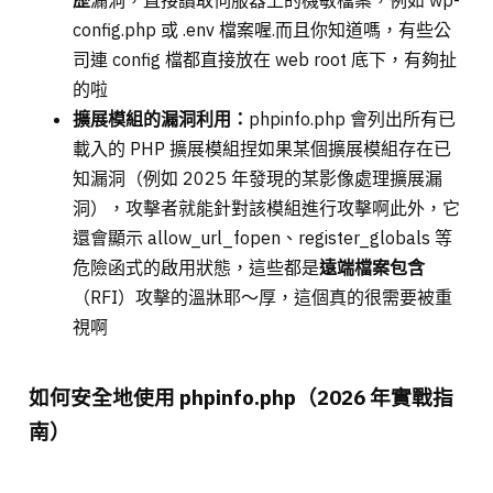
歷
漏洞，直接讀取伺服器上的機敏檔案，例如 wp-
config.php 或 .env 檔案喔.而且你知道嗎，有些公
司連 config 檔都直接放在 web root 底下，有夠扯
的啦
擴展模組的漏洞利用：
phpinfo.php 會列出所有已
載入的 PHP 擴展模組捏如果某個擴展模組存在已
知漏洞（例如 2025 年發現的某影像處理擴展漏
洞），攻擊者就能針對該模組進行攻擊啊此外，它
還會顯示 allow_url_fopen、register_globals 等
危險函式的啟用狀態，這些都是
遠端檔案包含
（RFI）攻擊的溫牀耶～厚，這個真的很需要被重
視啊
如何安全地使用 phpinfo.php（2026 年實戰指
南）