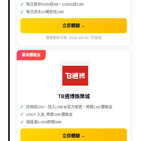
每日首存5000送88，10000送188
每日流水10萬即送288
立即體驗 →
優惠更新日期: 2026-08-06 *仍有效
最高體驗金
TB通博娛樂城
註冊送200，加入LINE@官方帳號，再贈168 體驗金
USDT 入金, 再贈388 體驗金
儲值滿5,000即贈888
立即體驗 →