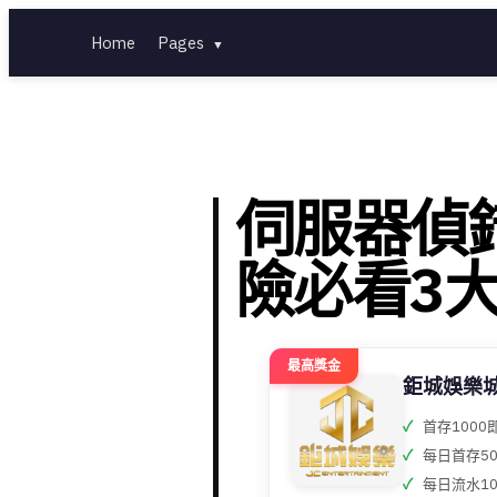
Home
Pages
▼
伺服器偵錯
險必看3
最高獎金
鉅城娛樂
首存1000
每日首存50
每日流水10