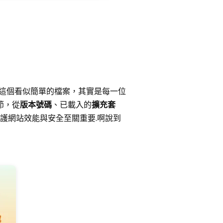
案啦這個看似簡單的檔案，其實是每一位
節，從
版本號碼
、已載入的
擴充套
護網站效能與安全至關重要.啊說到