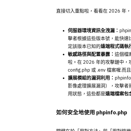
直接切入重點啦，看看在 2026 年，
伺服器環境資訊全洩漏：
php
擊者根據這些版本號，能快速
定該版本已知的
遠端程式碼執
敏感路徑與配置暴露：
這個檔
啦。在 2026 年的攻擊鏈
config.php 或 .env 檔
擴展模組的漏洞利用：
phpi
影像處理擴展漏洞），攻擊者就能針對
用狀態，這些都是
遠端檔案包
如何安全地使用 phpinfo.ph
關鍵在於「用對方法」與「用對時機」