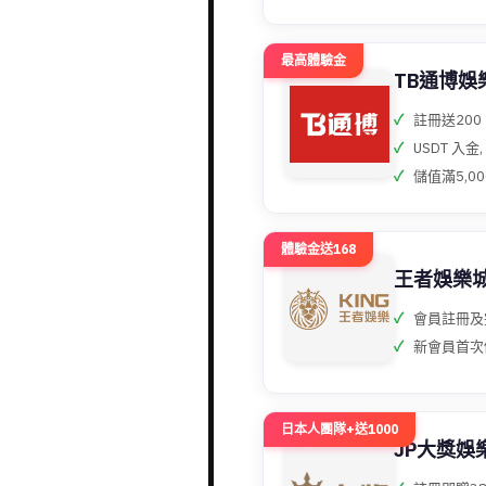
最高體驗金
TB通博娛
註冊送200
USDT 入金
儲值滿5,00
體驗金送168
王者娛樂
會員註冊及
新會員首次儲
日本人團隊+送1000
JP大獎娛