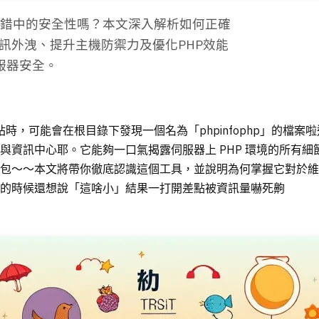
伺服器偵錯中的安全性嗎？本文深入解析如何正確
訊外洩、提升主機防禦力及優化PHP效能
服器安全。
網站時，可能會在根目錄下發現一個名為「phpinfophp」的檔
與資訊中心耶。它能夠一口氣揭露伺服器上 PHP 環境的所有細
包～～本文將帶你徹底認識這個工具，並說明為何掌握它對於維
的時候還想說「這啥小」結果一打開差點被資訊量嚇死齁