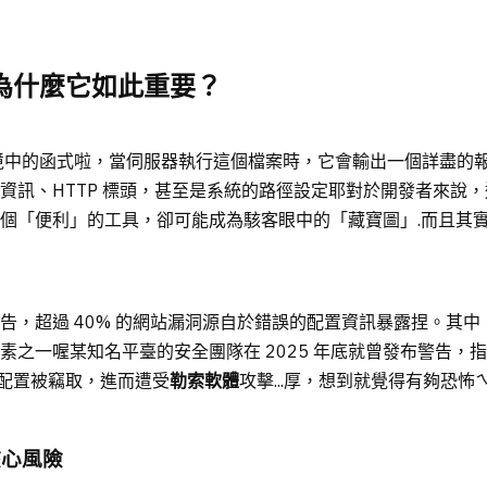
hp？為什麼它如此重要？
PHP 環境中的函式啦，當伺服器執行這個檔案時，它會輸出一個詳盡的報
資訊、HTTP 標頭，甚至是系統的路徑設定耶對於開發者來說
，這個「便利」的工具，卻可能成為駭客眼中的「藏寶圖」.而且
報告，超過 40% 的網站漏洞源自於錯誤的配置資訊暴露捏。其中，ph
素之一喔某知名平臺的安全團隊在 2025 年底就曾發布警告，
器核心配置被竊取，進而遭受
勒索軟體
攻擊...厚，想到就覺得有夠恐怖
大核心風險