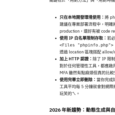
只在本地開發環境使用：
將 p
建議在專案部署流程中，明確將 ph
production，還好有被 code 
使用 IP 白名單限制存取：
若必
<Files "phpinfo.php"
透過 location 區塊搭配 a
加上 HTTP 認證：
除了 IP 限制
對於任何管理性工具，都應啟
MFA 雖然有點麻煩但真的比
使用完畢立即刪除：
當你完成除
工具平均每 5 分鐘就會對網際網
玩笑的ㄟ。
2026 年新趨勢：動態生成與