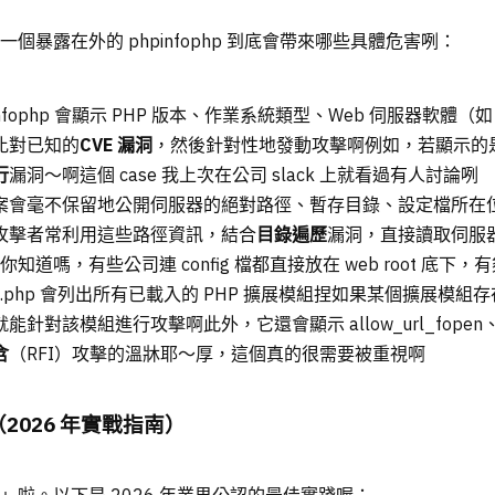
一個暴露在外的 phpinfophp 到底會帶來哪些具體危害咧：
infophp 會顯示 PHP 版本、作業系統類型、Web 伺服器軟體（如 
比對已知的
CVE 漏洞
，然後針對性地發動攻擊啊例如，若顯示的是
行
漏洞～啊這個 case 我上次在公司 slack 上就看過有人討論咧
案會毫不保留地公開伺服器的絕對路徑、暫存目錄、設定檔所在
中，攻擊者常利用這些路徑資訊，結合
目錄遍歷
漏洞，直接讀取伺服器
案喔.而且你知道嗎，有些公司連 config 檔都直接放在 web root 底下
nfo.php 會列出所有已載入的 PHP 擴展模組捏如果某個擴展模組
該模組進行攻擊啊此外，它還會顯示 allow_url_fopen、regi
含
（RFI）攻擊的溫牀耶～厚，這個真的很需要被重視啊
p（2026 年實戰指南）
啦。以下是 2026 年業界公認的最佳實踐喔：