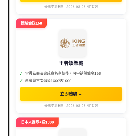
優惠更新日期: 2026-08-06 *仍有效
體驗金送168
王者娛樂城
會員註冊及完成實名審核後，可申請體驗金168
新會員首次儲值1000送1000
立即體驗 →
優惠更新日期: 2026-08-06 *仍有效
日本人團隊+送1000