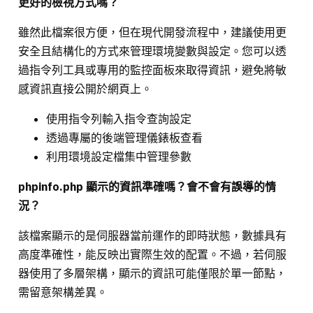
更好的檢視方式嗎？
雖然此檔案很方便，但在現代開發流程中，建議使用更
安全且結構化的方式來管理環境變數與設定。您可以透
過指令列工具或專用的監控面板來取得資訊，避免將敏
感資訊直接公開於網頁上。
使用指令列輸入指令查詢設定
透過專屬的後端管理儀錶板查看
利用環境設定檔集中管理參數
phpinfo.php 顯示的資訊準確嗎？會不會有誤導的情
況？
該檔案顯示的是伺服器當前運作的即時狀態，數據具有
高度準確性，能反映出實際生效的配置。不過，若伺服
器使用了多層架構，顯示的資訊可能僅限於單一節點，
需留意架構差異。