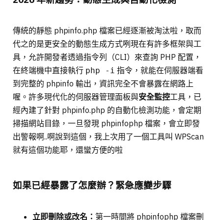
傳統的靜態 phpinfo.php 檔案已經逐漸被淘汰啦，取而
代之的是更安全的動態生成方式咧現在有許多框架與工
具，允許開發者透過指令列（CLI）來查詢 PHP 配置，
在終端機中直接執行
指令，就能在伺服器端看
php -i
到完整的 phpinfo 輸出，資訊完全不會暴露在網路上
喔。許多現代化的伺服器管理面板與
安全監控
工具，已
經內建了針對 phpinfo.php 的自動化檢測功能，會定期
掃描網站目錄，一旦發現 phpinfophp 檔案，會立即發
出警報啊..啊說到這個，我上次用了一個工具叫 WPScan
就有這個功能耶，還蠻方便的啦
如果已經暴露了怎麼辦？緊急應變步驟
立即刪除或改名：
第一時間將 phpinfophp 檔案刪