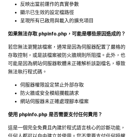
反映出當前運作的真實參數
顯示已生效的設定檔路徑
呈現所有已啟用與載入的擴充項目
如果無法存取 phpinfo.php，可能是哪些原因造成的？
若您無法瀏覽該檔案，通常是因為伺服器配置了嚴格的
存取控制，或是該檔案被防火牆規則所阻擋。此外，也
可能是因為網站伺服器軟體未正確解析該副檔名，導致
無法執行程式碼。
伺服器權限設定禁止外部存取
防火牆或安全模組攔截請求
網站伺服器未正確處理腳本檔案
使用 phpinfo.php 是否需要支付任何費用？
這是一個完全免費且內建於程式語言核心的診斷功能，
任何人都可以自由建立並使用。您不需要支付任何授權