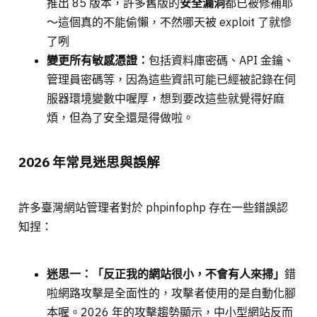
推出 85 版本，許多舊版的
安全漏洞
都已被修補耶
～這個真的不能偷懶，不然哪天被 exploit 了就慘
了咧
變更所有敏感憑證：
包括資料庫密碼、API 金鑰、
管理員密碼等，因為這些資訊可能已經被記錄在伺
服器環境變數中喔厚，想到要改這些就覺得好麻
煩，但為了安全還是得做啦。
2026 年常見迷思與誤解
許多臺灣網站管理者對於 phpinfophp 存在一些錯誤認
知捏：
迷思一：「反正我的網站很小，不會有人來掃」
錯
啦網路攻擊是全面性的，攻擊者使用的是自動化腳
本喔。2026 年的攻擊趨勢顯示，中小型網站反而