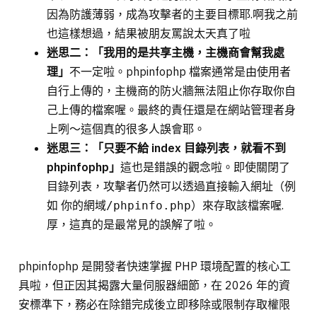
因為防護薄弱，成為攻擊者的主要目標耶.啊我之前
也這樣想過，結果被朋友罵說太天真了啦
迷思二：「我用的是共享主機，主機商會幫我處
理」
不一定啦。phpinfophp 檔案通常是由使用者
自行上傳的，主機商的防火牆無法阻止你存取你自
己上傳的檔案喔。最終的責任還是在網站管理者身
上咧～這個真的很多人誤會耶。
迷思三：「只要不給 index 目錄列表，就看不到
phpinfophp」
這也是錯誤的觀念啦。即使關閉了
目錄列表，攻擊者仍然可以透過直接輸入網址（例
如
）來存取該檔案喔.
你的網域/phpinfo.php
厚，這真的是最常見的誤解了啦。
phpinfophp 是開發者快速掌握 PHP 環境配置的核心工
具啦，但正因其揭露大量伺服器細節，在 2026 年的資
安標準下，務必在除錯完成後立即移除或限制存取權限