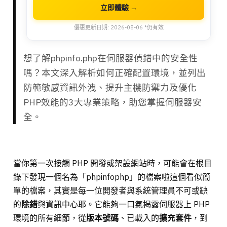
立即體驗 →
優惠更新日期: 2026-08-06 *仍有效
想了解phpinfo.php在伺服器偵錯中的安全性
嗎？本文深入解析如何正確配置環境，並列出
防範敏感資訊外洩、提升主機防禦力及優化
PHP效能的3大專業策略，助您掌握伺服器安
全。
當你第一次接觸 PHP 開發或架設網站時，可能會在根目
錄下發現一個名為「phpinfophp」的檔案啦這個看似簡
單的檔案，其實是每一位開發者與系統管理員不可或缺
的
除錯
與資訊中心耶。它能夠一口氣揭露伺服器上 PHP
環境的所有細節，從
版本號碼
、已載入的
擴充套件
，到