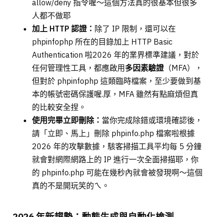
allow/deny 指令喔～這個方法真的很基本但很多
人都不做耶
加上 HTTP 認證：
除了 IP 限制，還可以在
phpinfophp 所在的目錄加上 HTTP Basic
Authentication 啦2026 年的業界標準建議，對於
任何管理性工具，都應啟用
多因素驗證
（MFA），
但對於 phpinfophp 這類臨時檔案，至少要做到基
本的帳號密碼保護喔.厚，MFA 雖然有點麻煩但真
的比較安全捏。
使用完畢立即刪除：
當你完成除錯或環境確認後，
請「立即、馬上」刪除 phpinfo.php 檔案啦根據
2026 年的攻擊數據，駭客掃描工具平均每 5 分鐘
就會對網際網路上的 IP 進行一次全面掃描耶，你
的 phpinfo.php 可能在幾秒內就會被發現啊～這個
真的不是開玩笑的ㄟ。
2026 年新趨勢：動態生成與自動化檢測