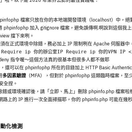
hpinfophp 檔案只放在你的本地端開發環境（localhost
pinfophp 加入 gitignore 檔案，避免誤傳啊.啊說到這個
review 擋下來咧。
須在正式環境中除錯，務必加上 IP 限制咧在 Apache 伺服器中，可
> Require ip 你的辦公室IP Require ip 你的VPN IP <
llow/deny 指令喔～這個方法真的很基本但很多人都不做耶
，還可以在 phpinfophp 所在的目錄加上 HTTP Basic Authen
用
多因素驗證
（MFA），但對於 phpinfophp 這類臨時檔案
較安全捏。
錯或環境確認後，請「立即、馬上」刪除 phpinfo.php 檔案啦
路上的 IP 進行一次全面掃描耶，你的 phpinfo.php 可
自動化檢測