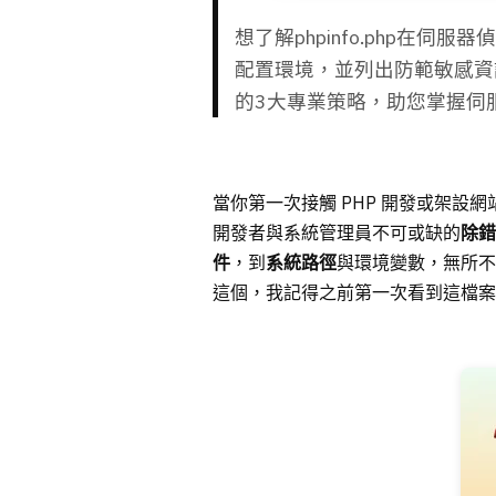
想了解phpinfo.php在
配置環境，並列出防範敏感資
的3大專業策略，助您掌握伺
當你第一次接觸 PHP 開發或架設
開發者與系統管理員不可或缺的
除錯
件
，到
系統路徑
與環境變數，無所不
這個，我記得之前第一次看到這檔案