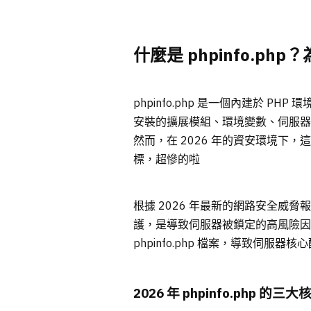
什麼是 phpinfo.p
phpinfo.php 是一個內建於 
安裝的擴展模組、環境變數、伺服器
然而，在 2026 年的資安環境下
標，超慘的啦
根據 2026 年最新的網路安全威脅
護，是導致伺服器被鎖定的高風險因
phpinfo.php 檔案，導致伺服
2026 年 phpinfo.php 的三