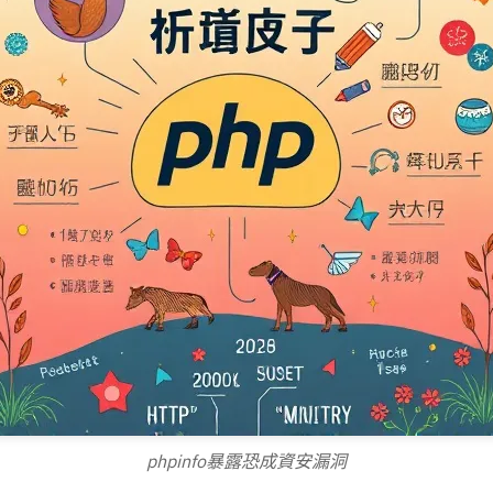
phpinfo暴露恐成資安漏洞