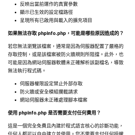
反映出當前運作的真實參數
顯示已生效的設定檔路徑
呈現所有已啟用與載入的擴充項目
如果無法存取 phpinfo.php，可能是哪些原因造成的？
若您無法瀏覽該檔案，通常是因為伺服器配置了嚴格的
存取控制，或是該檔案被防火牆規則所阻擋。此外，也
可能是因為網站伺服器軟體未正確解析該副檔名，導致
無法執行程式碼。
伺服器權限設定禁止外部存取
防火牆或安全模組攔截請求
網站伺服器未正確處理腳本檔案
使用 phpinfo.php 是否需要支付任何費用？
這是一個完全免費且內建於程式語言核心的診斷功能，
任何人都可以自由建立並使用。您不需要支付任何授權