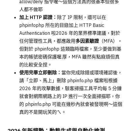
allow/deny 指令喔～這個方法真的很基本但很多
人都不做耶
加上 HTTP 認證：
除了 IP 限制，還可以在
phpinfophp 所在的目錄加上 HTTP Basic
Authentication 啦2026 年的業界標準建議，對於
任何管理性工具，都應啟用
多因素驗證
（MFA），
但對於 phpinfophp 這類臨時檔案，至少要做到基
本的帳號密碼保護喔.厚，MFA 雖然有點麻煩但真
的比較安全捏。
使用完畢立即刪除：
當你完成除錯或環境確認後，
請「立即、馬上」刪除 phpinfo.php 檔案啦根據
2026 年的攻擊數據，駭客掃描工具平均每 5 分鐘
就會對網際網路上的 IP 進行一次全面掃描耶，你
的 phpinfo.php 可能在幾秒內就會被發現啊～這個
真的不是開玩笑的ㄟ。
2026 年新趨勢：動態生成與自動化檢測