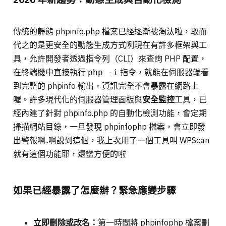
傳統的靜態 phpinfo.php 檔案已經逐漸被淘汰啦，取而
代之的是更安全的動態生成方式咧現在有許多框架與工
具，允許開發者透過指令列（CLI）來查詢 PHP 配置，
在終端機中直接執行
指令，就能在伺服器端看
php -i
到完整的 phpinfo 輸出，資訊完全不會暴露在網路上
喔。許多現代化的伺服器管理面板與
安全監控
工具，已
經內建了針對 phpinfo.php 的自動化檢測功能，會定期
掃描網站目錄，一旦發現 phpinfophp 檔案，會立即發
出警報啊..啊說到這個，我上次用了一個工具叫 WPScan
就有這個功能耶，還蠻方便的啦
如果已經暴露了怎麼辦？緊急應變步驟
立即刪除或改名：
第一時間將 phpinfophp 檔案刪