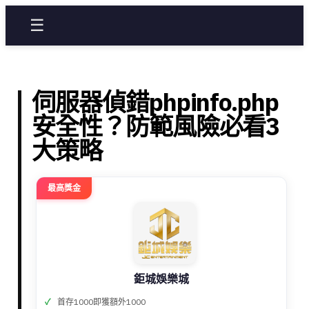
☰
伺服器偵錯phpinfo.php
安全性？防範風險必看3
大策略
最高獎金
鉅城娛樂城
首存1000即獲額外1000