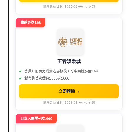
優惠更新日期: 2026-08-06 *仍有效
體驗金送168
王者娛樂城
會員註冊及完成實名審核後，可申請體驗金168
新會員首次儲值1000送1000
立即體驗 →
優惠更新日期: 2026-08-06 *仍有效
日本人團隊+送1000