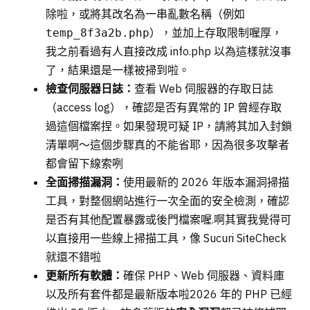
除啦，或將其改名為一串亂數名稱（例如
），並加上存取限制喔厚，
temp_8f3a2b.php
我之前看過有人直接改成 info.php 以為這樣就沒事
了，結果還是一樣被掃到啦。
檢查伺服器日誌：
查看 Web 伺服器的存取日誌
（access log），確認是否有異常的 IP 曾經存取
過這個檔案捏。如果發現可疑 IP，請將其加入封鎖
清單啊～這個步驟真的不能省耶，因為很多攻擊者
都會留下線索咧
全面掃描漏洞：
使用最新的 2026 年版本漏洞掃描
工具，對整個網站進行一次全面的安全檢測，確認
是否有其他配置暴露或後門檔案喔.啊其實我覺得可
以直接用一些線上掃描工具，像 Sucuri SiteCheck
就還不錯啦
更新所有軟體：
確保 PHP、Web 伺服器、資料庫
以及所有套件都是最新版本啦2026 年的 PHP 已經