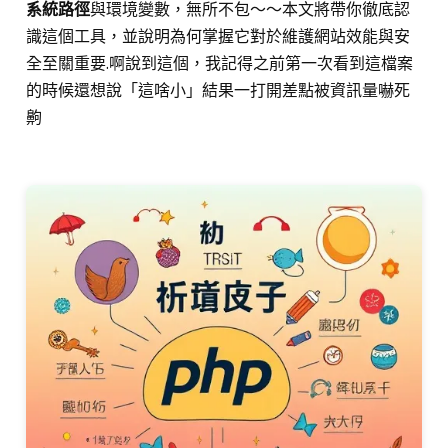
系統路徑
與環境變數，無所不包～～本文將帶你徹底認
識這個工具，並說明為何掌握它對於維護網站效能與安
全至關重要.啊說到這個，我記得之前第一次看到這檔案
的時候還想說「這啥小」結果一打開差點被資訊量嚇死
齁