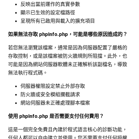
反映出當前運作的真實參數
顯示已生效的設定檔路徑
呈現所有已啟用與載入的擴充項目
如果無法存取 phpinfo.php，可能是哪些原因造成的？
若您無法瀏覽該檔案，通常是因為伺服器配置了嚴格的
存取控制，或是該檔案被防火牆規則所阻擋。此外，也
可能是因為網站伺服器軟體未正確解析該副檔名，導致
無法執行程式碼。
伺服器權限設定禁止外部存取
防火牆或安全模組攔截請求
網站伺服器未正確處理腳本檔案
使用 phpinfo.php 是否需要支付任何費用？
這是一個完全免費且內建於程式語言核心的診斷功能，
任何人都可以自由建立並使用。您不需要支付任何授權