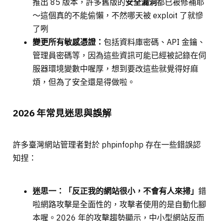
推出 85 版本，許多舊版的
安全漏洞
都已被修補耶
～這個真的不能偷懶，不然哪天被 exploit 了就慘
了咧
變更所有敏感憑證：
包括資料庫密碼、API 金鑰、
管理員密碼等，因為這些資訊可能已經被記錄在伺
服器環境變數中喔厚，想到要改這些就覺得好麻
煩，但為了安全還是得做啦。
2026 年常見迷思與誤解
許多臺灣網站管理者對於 phpinfophp 存在一些錯誤認
知捏：
迷思一：「反正我的網站很小，不會有人來掃」
錯
啦網路攻擊是全面性的，攻擊者使用的是自動化腳
本喔。2026 年的攻擊趨勢顯示，中小型網站反而