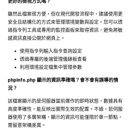
更好的檢視方式嗎？
雖然此檔案很方便，但在現代開發流程中，建議使用更
安全且結構化的方式來管理環境變數與設定。您可以透
過指令列工具或專用的監控面板來取得資訊，避免將敏
感資訊直接公開於網頁上。
使用指令列輸入指令查詢設定
透過專屬的後端管理儀錶板查看
利用環境設定檔集中管理參數
phpinfo.php 顯示的資訊準確嗎？會不會有誤導的情
況？
該檔案顯示的是伺服器當前運作的即時狀態，數據具有
高度準確性，能反映出實際生效的配置。不過，若伺服
器使用了多層架構，顯示的資訊可能僅限於單一節點，
需留意架構差異。