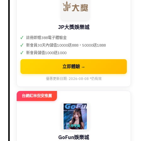
JP大獎娛樂城
註冊即贈388電子體驗金
新會員30天內儲值10000送888，50000送1888
新會員儲值1000送1000
立即體驗 →
優惠更新日期: 2026-08-08 *仍有效
台網紅林倪安推薦
GoFun娛樂城