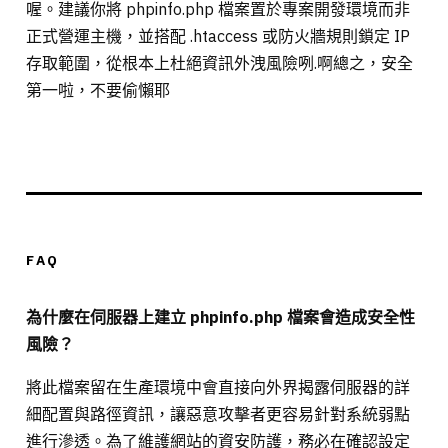
喔。建議你將 phpinfo.php 檔案置於專案開發環境而非
正式營運主機，並搭配 .htaccess 或防火牆規則鎖定 IP
存取範圍，從根本上杜絕資訊外洩風險咧.啊總之，安全
第一啦，不要偷懶耶
FAQ
為什麼在伺服器上建立 phpinfo.php 檔案會造成安全性
風險？
將此檔案留在生產環境中會直接向外界揭露伺服器的詳
細配置與路徑資訊，讓惡意攻擊者更容易針對系統弱點
進行滲透。為了維護網站的資安防護，務必在確認設定