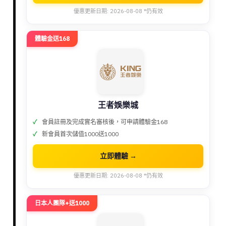
優惠更新日期: 2026-08-08 *仍有效
體驗金送168
王者娛樂城
會員註冊及完成實名審核後，可申請體驗金168
新會員首次儲值1000送1000
立即體驗 →
優惠更新日期: 2026-08-08 *仍有效
日本人團隊+送1000