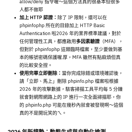
allow/deny 指令喔～這個方法真的很基本但很多
人都不做耶
加上 HTTP 認證：
除了 IP 限制，還可以在
phpinfophp 所在的目錄加上 HTTP Basic
Authentication 啦2026 年的業界標準建議，對於
任何管理性工具，都應啟用
多因素驗證
（MFA），
但對於 phpinfophp 這類臨時檔案，至少要做到基
本的帳號密碼保護喔.厚，MFA 雖然有點麻煩但真
的比較安全捏。
使用完畢立即刪除：
當你完成除錯或環境確認後，
請「立即、馬上」刪除 phpinfo.php 檔案啦根據
2026 年的攻擊數據，駭客掃描工具平均每 5 分鐘
就會對網際網路上的 IP 進行一次全面掃描耶，你
的 phpinfo.php 可能在幾秒內就會被發現啊～這個
真的不是開玩笑的ㄟ。
2026 年新趨勢：動態生成與自動化檢測