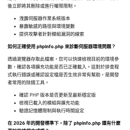
後立即將其刪除或進行權限限制。
洩露伺服器作業系統版本
暴露敏感的路徑與環境變數
提供攻擊者針對模組漏洞的線索
如何正確使用 phpinfo.php 來診斷伺服器環境問題？
透過瀏覽器存取此檔案，您可以快速檢視目前的環境參
數，確認各項擴充功能是否已正確載入。這對於排查程
式執行錯誤或確認設定檔是否生效非常有幫助，是開發
者常用的除錯工具。
確認 PHP 版本是否更新至最新穩定版
檢視已載入的模組與擴充功能
驗證記憶體限制與執行時間設定
在 2026 年的開發標準下，除了 phpinfo.php 還有什麼