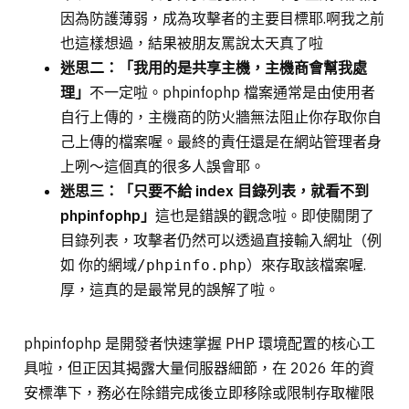
因為防護薄弱，成為攻擊者的主要目標耶.啊我之前
也這樣想過，結果被朋友罵說太天真了啦
迷思二：「我用的是共享主機，主機商會幫我處
理」
不一定啦。phpinfophp 檔案通常是由使用者
自行上傳的，主機商的防火牆無法阻止你存取你自
己上傳的檔案喔。最終的責任還是在網站管理者身
上咧～這個真的很多人誤會耶。
迷思三：「只要不給 index 目錄列表，就看不到
phpinfophp」
這也是錯誤的觀念啦。即使關閉了
目錄列表，攻擊者仍然可以透過直接輸入網址（例
如
）來存取該檔案喔.
你的網域/phpinfo.php
厚，這真的是最常見的誤解了啦。
phpinfophp 是開發者快速掌握 PHP 環境配置的核心工
具啦，但正因其揭露大量伺服器細節，在 2026 年的資
安標準下，務必在除錯完成後立即移除或限制存取權限