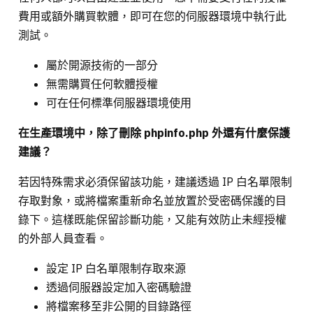
費用或額外購買軟體，即可在您的伺服器環境中執行此
測試。
屬於開源技術的一部分
無需購買任何軟體授權
可在任何標準伺服器環境使用
在生產環境中，除了刪除 phpinfo.php 外還有什麼保護
建議？
若因特殊需求必須保留該功能，建議透過 IP 白名單限制
存取對象，或將檔案重新命名並放置於受密碼保護的目
錄下。這樣既能保留診斷功能，又能有效防止未經授權
的外部人員查看。
設定 IP 白名單限制存取來源
透過伺服器設定加入密碼驗證
將檔案移至非公開的目錄路徑