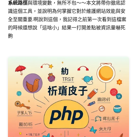
系統路徑
與環境變數，無所不包～～本文將帶你徹底認
識這個工具，並說明為何掌握它對於維護網站效能與安
全至關重要.啊說到這個，我記得之前第一次看到這檔案
的時候還想說「這啥小」結果一打開差點被資訊量嚇死
齁