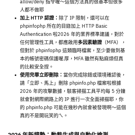
allow/deny 指令喔～這個方法真的很基本但很多
人都不做耶
加上 HTTP 認證：
除了 IP 限制，還可以在
phpinfophp 所在的目錄加上 HTTP Basic
Authentication 啦2026 年的業界標準建議，對於
任何管理性工具，都應啟用
多因素驗證
（MFA），
但對於 phpinfophp 這類臨時檔案，至少要做到基
本的帳號密碼保護喔.厚，MFA 雖然有點麻煩但真
的比較安全捏。
使用完畢立即刪除：
當你完成除錯或環境確認後，
請「立即、馬上」刪除 phpinfo.php 檔案啦根據
2026 年的攻擊數據，駭客掃描工具平均每 5 分鐘
就會對網際網路上的 IP 進行一次全面掃描耶，你
的 phpinfo.php 可能在幾秒內就會被發現啊～這個
真的不是開玩笑的ㄟ。
2026 年新趨勢：動態生成與自動化檢測