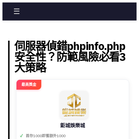
☰
伺服器偵錯phpinfo.php
安全性？防範風險必看3
大策略
最高獎金
鉅城娛樂城
首存1000即獲額外1000