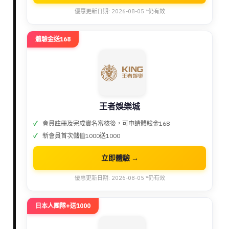
優惠更新日期: 2026-08-05 *仍有效
體驗金送168
王者娛樂城
會員註冊及完成實名審核後，可申請體驗金168
新會員首次儲值1000送1000
立即體驗 →
優惠更新日期: 2026-08-05 *仍有效
日本人團隊+送1000