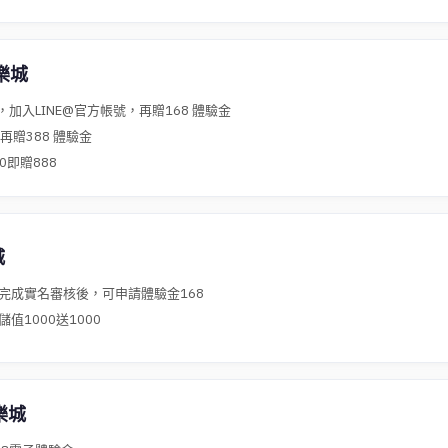
樂城
，加入LINE@官方帳號，再贈168 體驗金
, 再贈388 體驗金
0即贈888
城
完成實名審核後，可申請體驗金168
值1000送1000
樂城