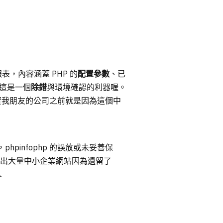
表，內容涵蓋 PHP 的
配置參數
、已
，這是一個
除錯
與環境確認的利器喔。
其實我朋友的公司之前就是因為這個中
pinfophp 的誤放或未妥善保
指出大量中小企業網站因為遺留了
ㄟ