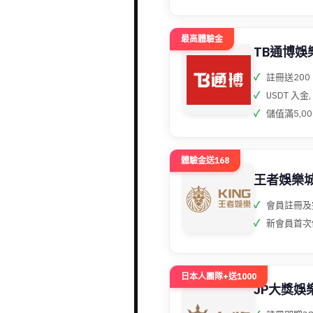
最高體驗金
TB通博娛
註冊送200
USDT 入金
儲值滿5,00
體驗金送168
王者娛樂
會員註冊及
新會員首次儲
日本人團隊+送1000
JP大獎娛