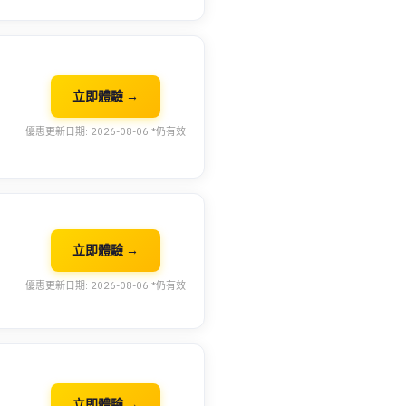
立即體驗 →
優惠更新日期: 2026-08-06 *仍有效
立即體驗 →
優惠更新日期: 2026-08-06 *仍有效
立即體驗 →