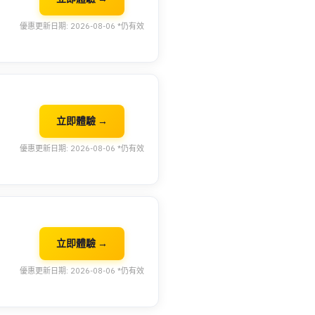
優惠更新日期: 2026-08-06 *仍有效
立即體驗 →
優惠更新日期: 2026-08-06 *仍有效
立即體驗 →
優惠更新日期: 2026-08-06 *仍有效