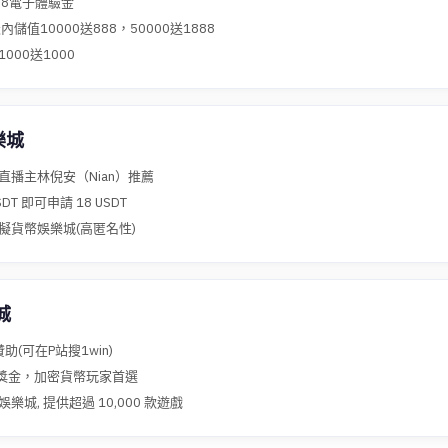
88電子體驗金
內儲值10000送888，50000送1888
000送1000
樂城
直播主林倪安（Nian）推薦
SDT 即可申請 18 USDT
擬貨幣娛樂城(高匿名性)
城
助(可在P站搜1win)
儲獎金，加密貨幣玩家首選
樂城, 提供超過 10,000 款遊戲