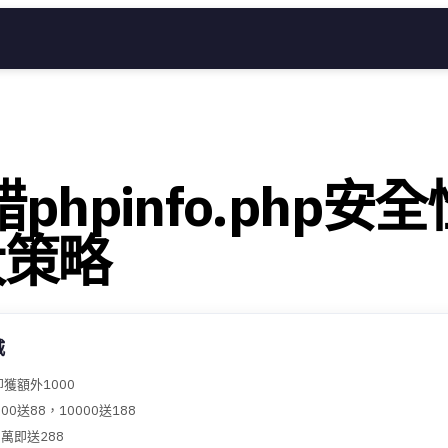
phpinfo.php安
大策略
城
即獲額外1000
00送88，10000送188
萬即送288