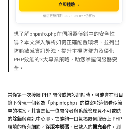
立即體驗 →
優惠更新日期: 2026-08-07 *仍有效
想了解phpinfo.php在伺服器偵錯中的安全性
嗎？本文深入解析如何正確配置環境，並列出
防範敏感資訊外洩、提升主機防禦力及優化
PHP效能的3大專業策略，助您掌握伺服器安
全。
當你第一次接觸 PHP 開發或架設網站時，可能會在根目
錄下發現一個名為「phpinfophp」的檔案啦這個看似簡
單的檔案，其實是每一位開發者與系統管理員不可或缺
的
除錯
與資訊中心耶。它能夠一口氣揭露伺服器上 PHP
環境的所有細節，從
版本號碼
、已載入的
擴充套件
，到