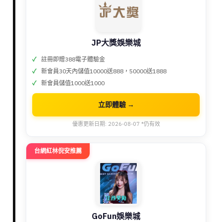
JP大獎娛樂城
註冊即贈388電子體驗金
新會員30天內儲值10000送888，50000送1888
新會員儲值1000送1000
立即體驗 →
優惠更新日期: 2026-08-07 *仍有效
台網紅林倪安推薦
GoFun娛樂城