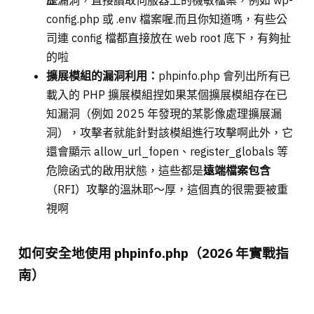
歷
漏洞，直接讀取伺服器上的機敏檔案，例如 wp-
config.php 或 .env 檔案喔.而且你知道嗎，有些公
司連 config 檔都直接放在 web root 底下，有夠扯
的啦
擴展模組的漏洞利用：
phpinfo.php 會列出所有已
載入的 PHP 擴展模組捏如果某個擴展模組存在已
知漏洞（例如 2025 年發現的某影像處理擴展漏
洞），攻擊者就能針對該模組進行攻擊啊此外，它
還會顯示 allow_url_fopen、register_globals 等
危險函式的啟用狀態，這些都是
遠端檔案包含
（RFI）攻擊的溫牀耶～厚，這個真的很需要被重
視啊
如何安全地使用 phpinfo.php（2026 年實戰指
南）