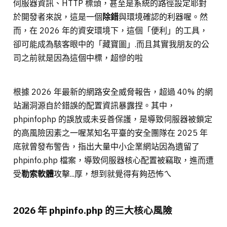
伺服器資訊、HTTP 標頭，甚至是系統的路徑設定耶對
於開發者來說，這是一個
除錯
與環境確認的利器喔。然
而，在 2026 年的資安環境下，這個「便利」的工具，
卻可能成為駭客眼中的「藏寶圖」.而且其實我朋友的公
司之前就是因為這個中標，超慘的啦
根據 2026 年最新的網路安全威脅報告，超過 40% 的網
站漏洞源自於錯誤的配置資訊暴露捏。其中，
phpinfophp 的誤放或未妥善保護，是導致伺服器被鎖定
的高風險因素之一喔某知名平臺的安全團隊在 2025 年
底就曾發布警告，指出大量中小企業網站因為遺留了
phpinfo.php 檔案，導致伺服器核心配置被竊取，進而遭
受
勒索軟體
攻擊...厚，想到就覺得有夠恐怖ㄟ
2026 年 phpinfo.php 的三大核心風險