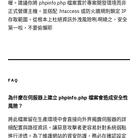
喔。建議你將 phpinfo.php 檔案置於專案開發環境而非
正式營運主機，並搭配 .htaccess 或防火牆規則鎖定 IP
存取範圍，從根本上杜絕資訊外洩風險咧.啊總之，安全
第一啦，不要偷懶耶
FAQ
為什麼在伺服器上建立 phpinfo.php 檔案會造成安全性
風險？
將此檔案留在生產環境中會直接向外界揭露伺服器的詳
細配置與路徑資訊，讓惡意攻擊者更容易針對系統弱點
進行滲透。為了維護網站的資安防護，務必在確認設定