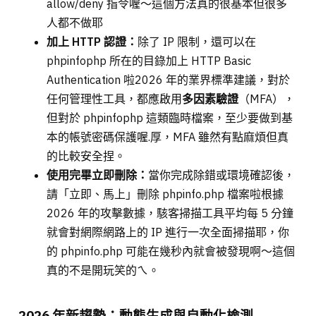
allow/deny 指令喔～這個方法真的很基本但很多
人都不做耶
加上 HTTP 認證：
除了 IP 限制，還可以在
phpinfophp 所在的目錄加上 HTTP Basic
Authentication 啦2026 年的業界標準建議，對於
任何管理性工具，都應啟用
多因素驗證
（MFA），
但對於 phpinfophp 這類臨時檔案，至少要做到基
本的帳號密碼保護喔.厚，MFA 雖然有點麻煩但真
的比較安全捏。
使用完畢立即刪除：
當你完成除錯或環境確認後，
請「立即、馬上」刪除 phpinfo.php 檔案啦根據
2026 年的攻擊數據，駭客掃描工具平均每 5 分鐘
就會對網際網路上的 IP 進行一次全面掃描耶，你
的 phpinfo.php 可能在幾秒內就會被發現啊～這個
真的不是開玩笑的ㄟ。
2026 年新趨勢：動態生成與自動化檢測