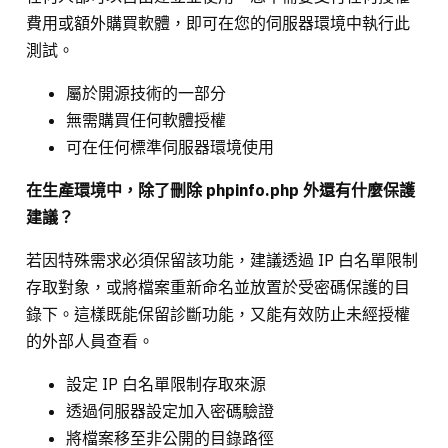
費用或額外購買軟體，即可在您的伺服器環境中執行此
測試。
屬於開源技術的一部分
無需購買任何軟體授權
可在任何標準伺服器環境使用
在生產環境中，除了刪除 phpinfo.php 外還有什麼保護
建議？
若因特殊需求必須保留該功能，建議透過 IP 白名單限制
存取對象，或將檔案重新命名並放置於受密碼保護的目
錄下。這樣既能保留診斷功能，又能有效防止未經授權
的外部人員查看。
設定 IP 白名單限制存取來源
透過伺服器設定加入密碼驗證
將檔案移至非公開的目錄路徑