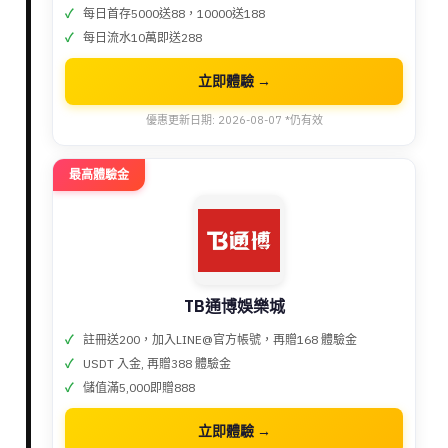
每日首存5000送88，10000送188
每日流水10萬即送288
立即體驗 →
優惠更新日期: 2026-08-07 *仍有效
最高體驗金
TB通博娛樂城
註冊送200，加入LINE@官方帳號，再贈168 體驗金
USDT 入金, 再贈388 體驗金
儲值滿5,000即贈888
立即體驗 →