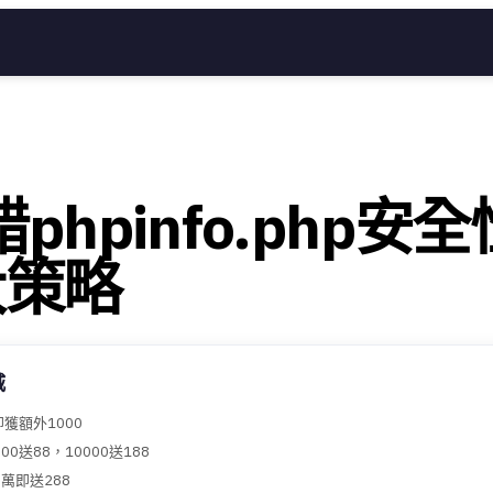
phpinfo.php安
大策略
城
即獲額外1000
00送88，10000送188
萬即送288