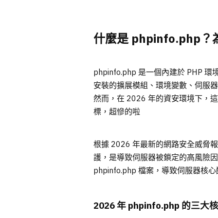
什麼是 phpinfo.p
phpinfo.php 是一個內建於 
安裝的擴展模組、環境變數、伺服器
然而，在 2026 年的資安環境下
標，超慘的啦
根據 2026 年最新的網路安全威脅
護，是導致伺服器被鎖定的高風險因
phpinfo.php 檔案，導致伺服
2026 年 phpinfo.php 的三