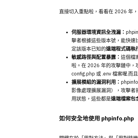
直接切入重點啦，看看在 2026 年，
伺服器環境資訊全洩漏：
php
擊者根據這些版本號，能快速
定該版本已知的
遠端程式碼執
敏感路徑與配置暴露：
這個檔
啦。在 2026 年的攻擊鏈
config.php 或 .env 檔
擴展模組的漏洞利用：
phpi
影像處理擴展漏洞），攻擊者就能針對
用狀態，這些都是
遠端檔案包
如何安全地使用 phpinfo.ph
關鍵在於「用對方法」與「用對時機」