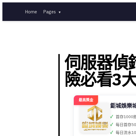
Home
Pages
▼
伺服器偵錯
險必看3
最高獎金
鉅城娛樂
首存1000
每日首存50
每日流水10