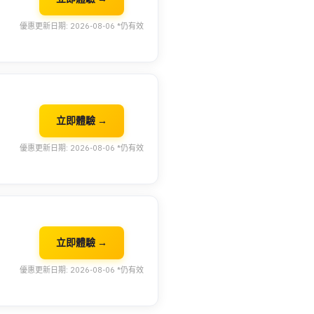
優惠更新日期: 2026-08-06 *仍有效
立即體驗 →
優惠更新日期: 2026-08-06 *仍有效
立即體驗 →
優惠更新日期: 2026-08-06 *仍有效