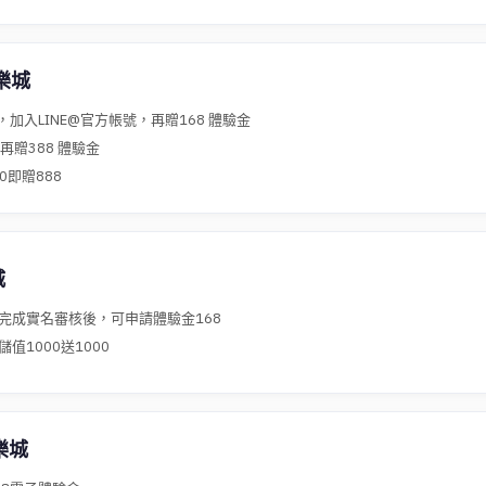
樂城
，加入LINE@官方帳號，再贈168 體驗金
, 再贈388 體驗金
0即贈888
城
完成實名審核後，可申請體驗金168
值1000送1000
樂城