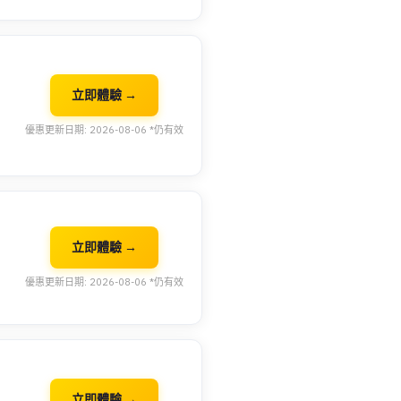
立即體驗 →
優惠更新日期: 2026-08-06 *仍有效
立即體驗 →
優惠更新日期: 2026-08-06 *仍有效
立即體驗 →