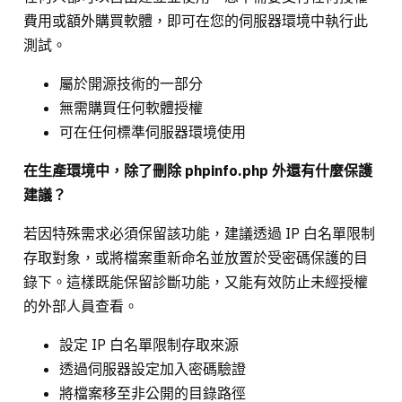
費用或額外購買軟體，即可在您的伺服器環境中執行此
測試。
屬於開源技術的一部分
無需購買任何軟體授權
可在任何標準伺服器環境使用
在生產環境中，除了刪除 phpinfo.php 外還有什麼保護
建議？
若因特殊需求必須保留該功能，建議透過 IP 白名單限制
存取對象，或將檔案重新命名並放置於受密碼保護的目
錄下。這樣既能保留診斷功能，又能有效防止未經授權
的外部人員查看。
設定 IP 白名單限制存取來源
透過伺服器設定加入密碼驗證
將檔案移至非公開的目錄路徑