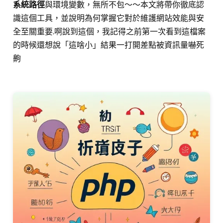
系統路徑
與環境變數，無所不包～～本文將帶你徹底認
識這個工具，並說明為何掌握它對於維護網站效能與安
全至關重要.啊說到這個，我記得之前第一次看到這檔案
的時候還想說「這啥小」結果一打開差點被資訊量嚇死
齁