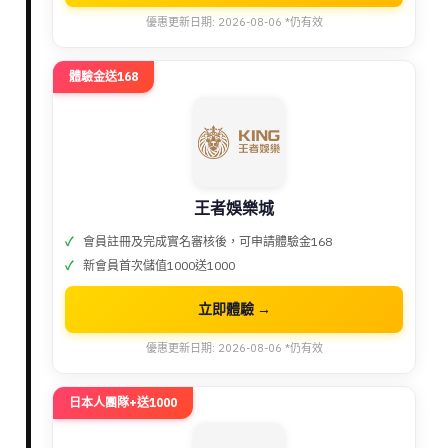
優惠更新日期: 2026-08-06 *仍有效
體驗金送168
王者娛樂城
會員註冊及完成實名審核後，可申請體驗金168
新會員首次儲值1000送1000
立即體驗 →
優惠更新日期: 2026-08-06 *仍有效
日本人團隊+送1000