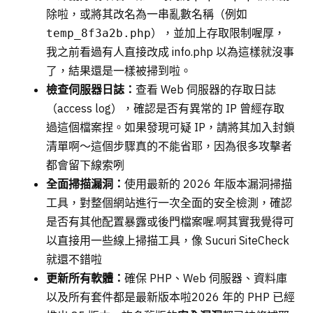
除啦，或將其改名為一串亂數名稱（例如
），並加上存取限制喔厚，
temp_8f3a2b.php
我之前看過有人直接改成 info.php 以為這樣就沒事
了，結果還是一樣被掃到啦。
檢查伺服器日誌：
查看 Web 伺服器的存取日誌
（access log），確認是否有異常的 IP 曾經存取
過這個檔案捏。如果發現可疑 IP，請將其加入封鎖
清單啊～這個步驟真的不能省耶，因為很多攻擊者
都會留下線索咧
全面掃描漏洞：
使用最新的 2026 年版本漏洞掃描
工具，對整個網站進行一次全面的安全檢測，確認
是否有其他配置暴露或後門檔案喔.啊其實我覺得可
以直接用一些線上掃描工具，像 Sucuri SiteCheck
就還不錯啦
更新所有軟體：
確保 PHP、Web 伺服器、資料庫
以及所有套件都是最新版本啦2026 年的 PHP 已經