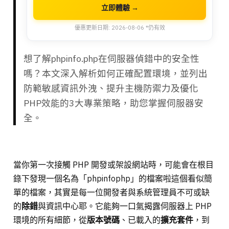
立即體驗 →
優惠更新日期: 2026-08-06 *仍有效
想了解phpinfo.php在伺服器偵錯中的安全性
嗎？本文深入解析如何正確配置環境，並列出
防範敏感資訊外洩、提升主機防禦力及優化
PHP效能的3大專業策略，助您掌握伺服器安
全。
當你第一次接觸 PHP 開發或架設網站時，可能會在根目
錄下發現一個名為「phpinfophp」的檔案啦這個看似簡
單的檔案，其實是每一位開發者與系統管理員不可或缺
的
除錯
與資訊中心耶。它能夠一口氣揭露伺服器上 PHP
環境的所有細節，從
版本號碼
、已載入的
擴充套件
，到