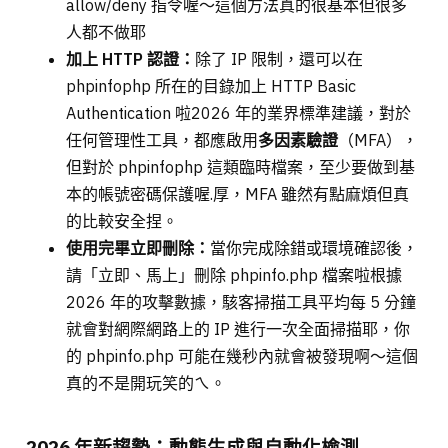
allow/deny 指令喔～這個方法真的很基本但很多
人都不做耶
加上 HTTP 認證：
除了 IP 限制，還可以在
phpinfophp 所在的目錄加上 HTTP Basic
Authentication 啦2026 年的業界標準建議，對於
任何管理性工具，都應啟用
多因素驗證
（MFA），
但對於 phpinfophp 這類臨時檔案，至少要做到基
本的帳號密碼保護喔.厚，MFA 雖然有點麻煩但真
的比較安全捏。
使用完畢立即刪除：
當你完成除錯或環境確認後，
請「立即、馬上」刪除 phpinfo.php 檔案啦根據
2026 年的攻擊數據，駭客掃描工具平均每 5 分鐘
就會對網際網路上的 IP 進行一次全面掃描耶，你
的 phpinfo.php 可能在幾秒內就會被發現啊～這個
真的不是開玩笑的ㄟ。
2026 年新趨勢：動態生成與自動化檢測