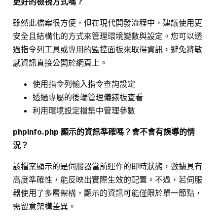
更好的檢視方式嗎？
雖然此檔案很方便，但在現代開發流程中，建議使用更
安全且結構化的方式來管理環境變數與設定。您可以透
過指令列工具或專用的監控面板來取得資訊，避免將敏
感資訊直接公開於網頁上。
使用指令列輸入指令查詢設定
透過專屬的後端管理儀錶板查看
利用環境設定檔集中管理參數
phpinfo.php 顯示的資訊準確嗎？會不會有誤導的情
況？
該檔案顯示的是伺服器當前運作的即時狀態，數據具有
高度準確性，能反映出實際生效的配置。不過，若伺服
器使用了多層架構，顯示的資訊可能僅限於單一節點，
需留意架構差異。