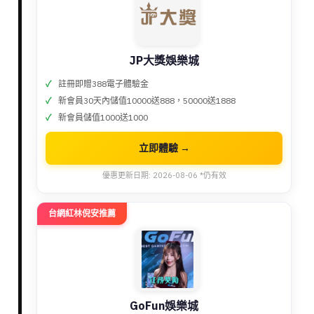
JP大獎娛樂城
註冊即贈388電子體驗金
新會員30天內儲值10000送888，50000送1888
新會員儲值1000送1000
立即體驗 →
優惠更新日期: 2026-08-06 *仍有效
台網紅林倪安推薦
GoFun娛樂城