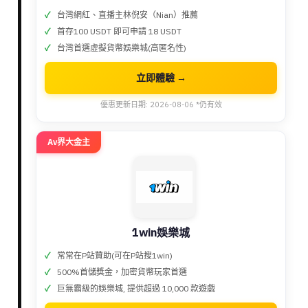
台灣網紅、直播主林倪安（Nian）推薦
首存100 USDT 即可申請 18 USDT
台灣首選虛擬貨幣娛樂城(高匿名性)
立即體驗 →
優惠更新日期: 2026-08-06 *仍有效
Av界大金主
1win娛樂城
常常在P站贊助(可在P站搜1win)
500%首儲獎金，加密貨幣玩家首選
巨無霸級的娛樂城, 提供超過 10,000 款遊戲