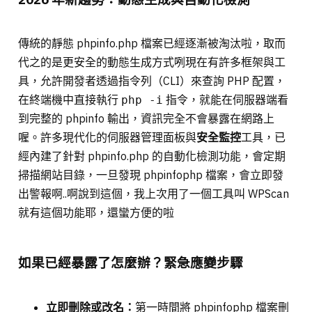
傳統的靜態 phpinfo.php 檔案已經逐漸被淘汰啦，取而
代之的是更安全的動態生成方式咧現在有許多框架與工
具，允許開發者透過指令列（CLI）來查詢 PHP 配置，
在終端機中直接執行
指令，就能在伺服器端看
php -i
到完整的 phpinfo 輸出，資訊完全不會暴露在網路上
喔。許多現代化的伺服器管理面板與
安全監控
工具，已
經內建了針對 phpinfo.php 的自動化檢測功能，會定期
掃描網站目錄，一旦發現 phpinfophp 檔案，會立即發
出警報啊..啊說到這個，我上次用了一個工具叫 WPScan
就有這個功能耶，還蠻方便的啦
如果已經暴露了怎麼辦？緊急應變步驟
立即刪除或改名：
第一時間將 phpinfophp 檔案刪