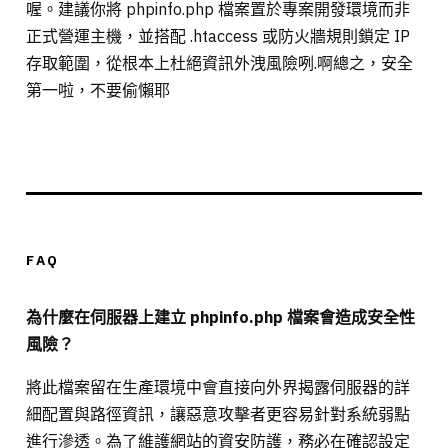
喔。建議你將 phpinfo.php 檔案置於專案開發環境而非
正式營運主機，並搭配 .htaccess 或防火牆規則鎖定 IP
存取範圍，從根本上杜絕資訊外洩風險咧.啊總之，安全
第一啦，不要偷懶耶
FAQ
為什麼在伺服器上建立 phpinfo.php 檔案會造成安全性
風險？
將此檔案留在生產環境中會直接向外界揭露伺服器的詳
細配置與路徑資訊，讓惡意攻擊者更容易針對系統弱點
進行滲透。為了維護網站的資安防護，務必在確認設定