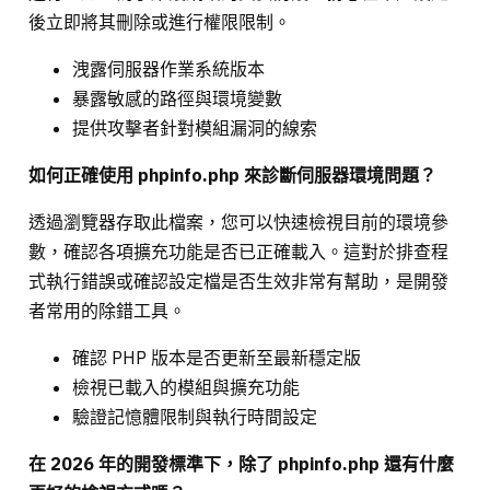
後立即將其刪除或進行權限限制。
洩露伺服器作業系統版本
暴露敏感的路徑與環境變數
提供攻擊者針對模組漏洞的線索
如何正確使用 phpinfo.php 來診斷伺服器環境問題？
透過瀏覽器存取此檔案，您可以快速檢視目前的環境參
數，確認各項擴充功能是否已正確載入。這對於排查程
式執行錯誤或確認設定檔是否生效非常有幫助，是開發
者常用的除錯工具。
確認 PHP 版本是否更新至最新穩定版
檢視已載入的模組與擴充功能
驗證記憶體限制與執行時間設定
在 2026 年的開發標準下，除了 phpinfo.php 還有什麼