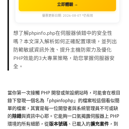
立即體驗 →
優惠更新日期: 2026-08-07 *仍有效
想了解phpinfo.php在伺服器偵錯中的安全性
嗎？本文深入解析如何正確配置環境，並列出
防範敏感資訊外洩、提升主機防禦力及優化
PHP效能的3大專業策略，助您掌握伺服器安
全。
當你第一次接觸 PHP 開發或架設網站時，可能會在根目
錄下發現一個名為「phpinfophp」的檔案啦這個看似簡
單的檔案，其實是每一位開發者與系統管理員不可或缺
的
除錯
與資訊中心耶。它能夠一口氣揭露伺服器上 PHP
環境的所有細節，從
版本號碼
、已載入的
擴充套件
，到