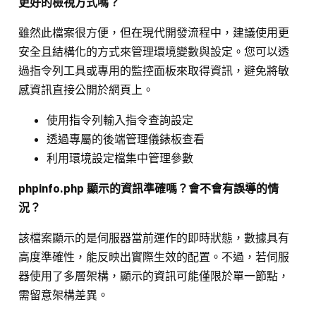
更好的檢視方式嗎？
雖然此檔案很方便，但在現代開發流程中，建議使用更
安全且結構化的方式來管理環境變數與設定。您可以透
過指令列工具或專用的監控面板來取得資訊，避免將敏
感資訊直接公開於網頁上。
使用指令列輸入指令查詢設定
透過專屬的後端管理儀錶板查看
利用環境設定檔集中管理參數
phpinfo.php 顯示的資訊準確嗎？會不會有誤導的情
況？
該檔案顯示的是伺服器當前運作的即時狀態，數據具有
高度準確性，能反映出實際生效的配置。不過，若伺服
器使用了多層架構，顯示的資訊可能僅限於單一節點，
需留意架構差異。