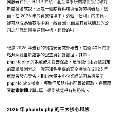
伺服器資訊、HTTP 標頭，甚至是系統的路徑設定耶對
於開發者來說，這是一個
除錯
與環境確認的利器喔。然
而，在 2026 年的資安環境下，這個「便利」的工具，
卻可能成為駭客眼中的「藏寶圖」.而且其實我朋友的公
司之前就是因為這個中標，超慘的啦
根據 2026 年最新的網路安全威脅報告，超過 40% 的網
站漏洞源自於錯誤的配置資訊暴露捏。其中，
phpinfophp 的誤放或未妥善保護，是導致伺服器被鎖定
的高風險因素之一喔某知名平臺的安全團隊在 2025 年
底就曾發布警告，指出大量中小企業網站因為遺留了
phpinfo.php 檔案，導致伺服器核心配置被竊取，進而遭
受
勒索軟體
攻擊...厚，想到就覺得有夠恐怖ㄟ
2026 年 phpinfo.php 的三大核心風險