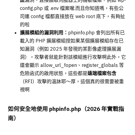
歷
漏洞，直接讀取伺服器上的機敏檔案，例如 wp-
config.php 或 .env 檔案喔.而且你知道嗎，有些公
司連 config 檔都直接放在 web root 底下，有夠扯
的啦
擴展模組的漏洞利用：
phpinfo.php 會列出所有已
載入的 PHP 擴展模組捏如果某個擴展模組存在已
知漏洞（例如 2025 年發現的某影像處理擴展漏
洞），攻擊者就能針對該模組進行攻擊啊此外，它
還會顯示 allow_url_fopen、register_globals 等
危險函式的啟用狀態，這些都是
遠端檔案包含
（RFI）攻擊的溫牀耶～厚，這個真的很需要被重
視啊
如何安全地使用 phpinfo.php（2026 年實戰指
南）