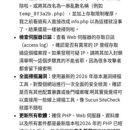
除啦，或將其改名為一串亂數名稱（例如
），並加上存取限制喔厚，
temp_8f3a2b.php
我之前看過有人直接改成 info.php 以為這樣就沒事
了，結果還是一樣被掃到啦。
檢查伺服器日誌：
查看 Web 伺服器的存取日誌
（access log），確認是否有異常的 IP 曾經存取
過這個檔案捏。如果發現可疑 IP，請將其加入封鎖
清單啊～這個步驟真的不能省耶，因為很多攻擊者
都會留下線索咧
全面掃描漏洞：
使用最新的 2026 年版本漏洞掃描
工具，對整個網站進行一次全面的安全檢測，確認
是否有其他配置暴露或後門檔案喔.啊其實我覺得可
以直接用一些線上掃描工具，像 Sucuri SiteCheck
就還不錯啦
更新所有軟體：
確保 PHP、Web 伺服器、資料庫
以及所有套件都是最新版本啦2026 年的 PHP 已經