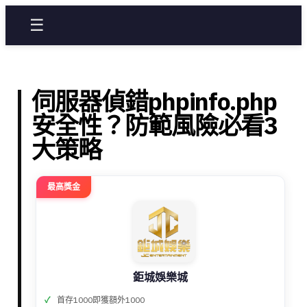
☰
伺服器偵錯phpinfo.php
安全性？防範風險必看3
大策略
最高獎金
鉅城娛樂城
首存1000即獲額外1000