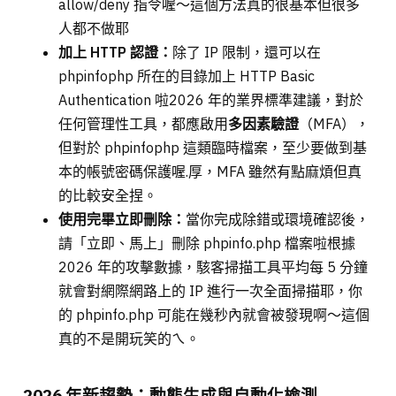
allow/deny 指令喔～這個方法真的很基本但很多
人都不做耶
加上 HTTP 認證：
除了 IP 限制，還可以在
phpinfophp 所在的目錄加上 HTTP Basic
Authentication 啦2026 年的業界標準建議，對於
任何管理性工具，都應啟用
多因素驗證
（MFA），
但對於 phpinfophp 這類臨時檔案，至少要做到基
本的帳號密碼保護喔.厚，MFA 雖然有點麻煩但真
的比較安全捏。
使用完畢立即刪除：
當你完成除錯或環境確認後，
請「立即、馬上」刪除 phpinfo.php 檔案啦根據
2026 年的攻擊數據，駭客掃描工具平均每 5 分鐘
就會對網際網路上的 IP 進行一次全面掃描耶，你
的 phpinfo.php 可能在幾秒內就會被發現啊～這個
真的不是開玩笑的ㄟ。
2026 年新趨勢：動態生成與自動化檢測