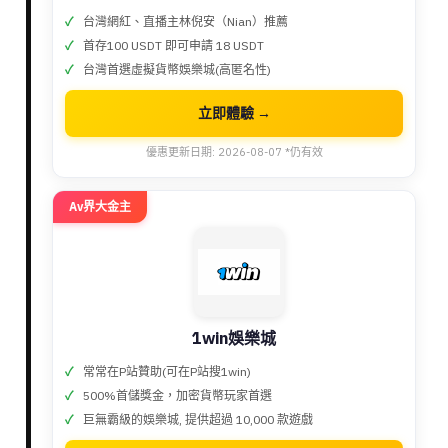
台灣網紅、直播主林倪安（Nian）推薦
首存100 USDT 即可申請 18 USDT
台灣首選虛擬貨幣娛樂城(高匿名性)
立即體驗 →
優惠更新日期: 2026-08-07 *仍有效
Av界大金主
1win娛樂城
常常在P站贊助(可在P站搜1win)
500%首儲獎金，加密貨幣玩家首選
巨無霸級的娛樂城, 提供超過 10,000 款遊戲