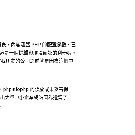
表，內容涵蓋 PHP 的
配置參數
、已
，這是一個
除錯
與環境確認的利器喔。
其實我朋友的公司之前就是因為這個中
pinfophp 的誤放或未妥善保
指出大量中小企業網站因為遺留了
ㄟ