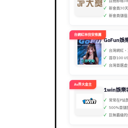
註冊即贈3
新會員30天
新會員儲值1
台網紅林倪安推薦
GoFun娛
台灣網紅、
首存100 U
台灣首選虛
Av界大金主
1win娛樂
常常在P站贊
500%首
巨無霸級的娛