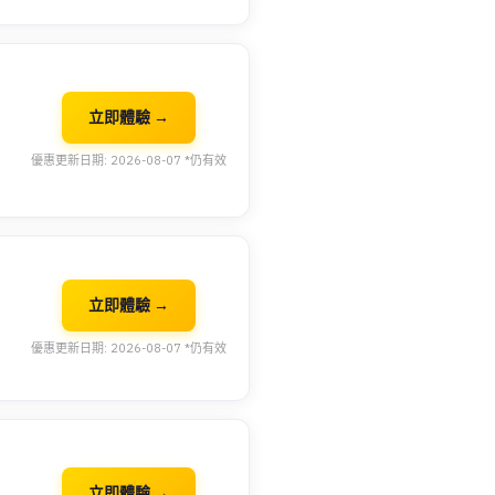
立即體驗 →
優惠更新日期: 2026-08-07 *仍有效
立即體驗 →
優惠更新日期: 2026-08-07 *仍有效
立即體驗 →