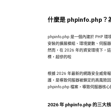
什麼是 phpinfo.p
phpinfo.php 是一個內建於 
安裝的擴展模組、環境變數、伺服器
然而，在 2026 年的資安環境下
標，超慘的啦
根據 2026 年最新的網路安全威脅
護，是導致伺服器被鎖定的高風險因
phpinfo.php 檔案，導致伺服
2026 年 phpinfo.php 的三