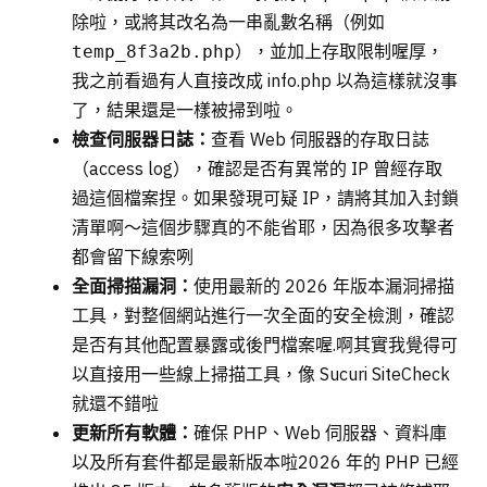
除啦，或將其改名為一串亂數名稱（例如
），並加上存取限制喔厚，
temp_8f3a2b.php
我之前看過有人直接改成 info.php 以為這樣就沒事
了，結果還是一樣被掃到啦。
檢查伺服器日誌：
查看 Web 伺服器的存取日誌
（access log），確認是否有異常的 IP 曾經存取
過這個檔案捏。如果發現可疑 IP，請將其加入封鎖
清單啊～這個步驟真的不能省耶，因為很多攻擊者
都會留下線索咧
全面掃描漏洞：
使用最新的 2026 年版本漏洞掃描
工具，對整個網站進行一次全面的安全檢測，確認
是否有其他配置暴露或後門檔案喔.啊其實我覺得可
以直接用一些線上掃描工具，像 Sucuri SiteCheck
就還不錯啦
更新所有軟體：
確保 PHP、Web 伺服器、資料庫
以及所有套件都是最新版本啦2026 年的 PHP 已經