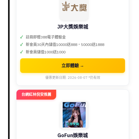
JP大獎娛樂城
註冊即贈388電子體驗金
新會員30天內儲值10000送888，50000送1888
新會員儲值1000送1000
立即體驗 →
優惠更新日期: 2026-08-07 *仍有效
台網紅林倪安推薦
GoFun娛樂城