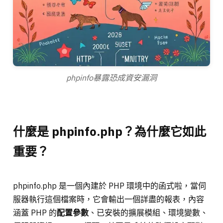
phpinfo暴露恐成資安漏洞
什麼是 phpinfo.php？為什麼它如此
重要？
phpinfo.php 是一個內建於 PHP 環境中的函式啦，當伺
服器執行這個檔案時，它會輸出一個詳盡的報表，內容
涵蓋 PHP 的
配置參數
、已安裝的擴展模組、環境變數、