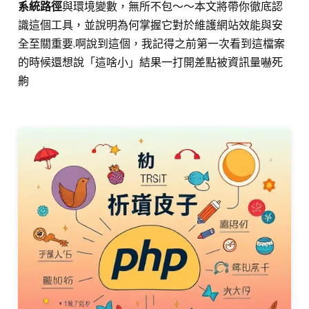
系統路徑
與環境變數，無所不包～～本文將帶你徹底認
識這個工具，並說明為何掌握它對於維護網站效能與安
全至關重要.啊說到這個，我記得之前第一次看到這檔案
的時候還想說「這啥小」結果一打開差點被資訊量嚇死
齁