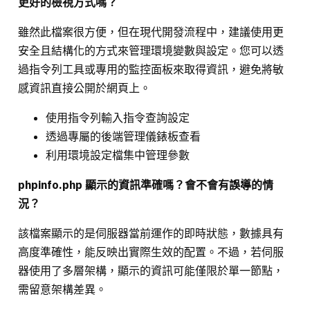
更好的檢視方式嗎？
雖然此檔案很方便，但在現代開發流程中，建議使用更
安全且結構化的方式來管理環境變數與設定。您可以透
過指令列工具或專用的監控面板來取得資訊，避免將敏
感資訊直接公開於網頁上。
使用指令列輸入指令查詢設定
透過專屬的後端管理儀錶板查看
利用環境設定檔集中管理參數
phpinfo.php 顯示的資訊準確嗎？會不會有誤導的情
況？
該檔案顯示的是伺服器當前運作的即時狀態，數據具有
高度準確性，能反映出實際生效的配置。不過，若伺服
器使用了多層架構，顯示的資訊可能僅限於單一節點，
需留意架構差異。