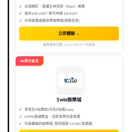
台灣網紅、直播主林倪安（Nian）推薦
首存100 USDT 即可申請 18 USDT
台灣首選虛擬貨幣娛樂城(高匿名性)
立即體驗 →
優惠更新日期: 2026-08-07 *仍有效
Av界大金主
1win娛樂城
常常在P站贊助(可在P站搜1win)
500%首儲獎金，加密貨幣玩家首選
巨無霸級的娛樂城, 提供超過 10,000 款遊戲