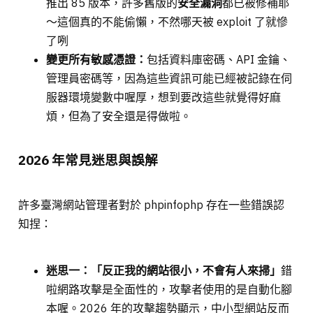
推出 85 版本，許多舊版的
安全漏洞
都已被修補耶
～這個真的不能偷懶，不然哪天被 exploit 了就慘
了咧
變更所有敏感憑證：
包括資料庫密碼、API 金鑰、
管理員密碼等，因為這些資訊可能已經被記錄在伺
服器環境變數中喔厚，想到要改這些就覺得好麻
煩，但為了安全還是得做啦。
2026 年常見迷思與誤解
許多臺灣網站管理者對於 phpinfophp 存在一些錯誤認
知捏：
迷思一：「反正我的網站很小，不會有人來掃」
錯
啦網路攻擊是全面性的，攻擊者使用的是自動化腳
本喔。2026 年的攻擊趨勢顯示，中小型網站反而