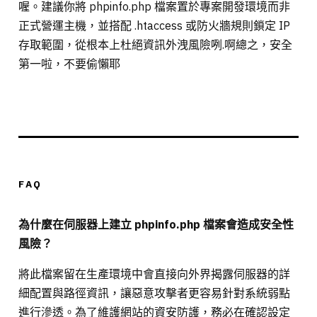
喔。建議你將 phpinfo.php 檔案置於專案開發環境而非
正式營運主機，並搭配 .htaccess 或防火牆規則鎖定 IP
存取範圍，從根本上杜絕資訊外洩風險咧.啊總之，安全
第一啦，不要偷懶耶
FAQ
為什麼在伺服器上建立 phpinfo.php 檔案會造成安全性
風險？
將此檔案留在生產環境中會直接向外界揭露伺服器的詳
細配置與路徑資訊，讓惡意攻擊者更容易針對系統弱點
進行滲透。為了維護網站的資安防護，務必在確認設定