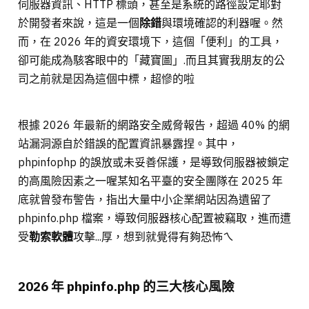
伺服器資訊、HTTP 標頭，甚至是系統的路徑設定耶對
於開發者來說，這是一個
除錯
與環境確認的利器喔。然
而，在 2026 年的資安環境下，這個「便利」的工具，
卻可能成為駭客眼中的「藏寶圖」.而且其實我朋友的公
司之前就是因為這個中標，超慘的啦
根據 2026 年最新的網路安全威脅報告，超過 40% 的網
站漏洞源自於錯誤的配置資訊暴露捏。其中，
phpinfophp 的誤放或未妥善保護，是導致伺服器被鎖定
的高風險因素之一喔某知名平臺的安全團隊在 2025 年
底就曾發布警告，指出大量中小企業網站因為遺留了
phpinfo.php 檔案，導致伺服器核心配置被竊取，進而遭
受
勒索軟體
攻擊...厚，想到就覺得有夠恐怖ㄟ
2026 年 phpinfo.php 的三大核心風險