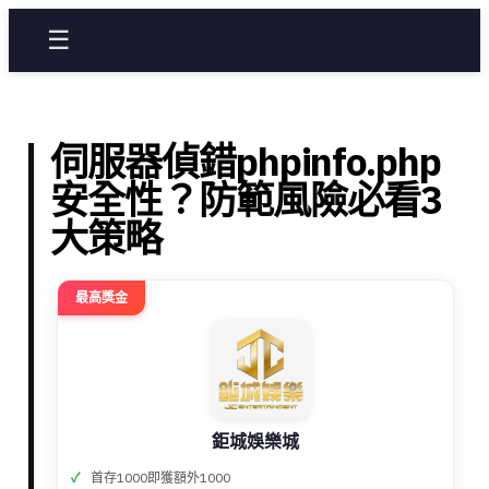
☰
伺服器偵錯phpinfo.php
安全性？防範風險必看3
大策略
最高獎金
鉅城娛樂城
首存1000即獲額外1000