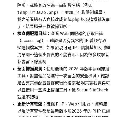
除啦，或將其改名為一串亂數名稱（例如
），並加上存取限制喔厚，
temp_8f3a2b.php
我之前看過有人直接改成 info.php 以為這樣就沒事
了，結果還是一樣被掃到啦。
檢查伺服器日誌：
查看 Web 伺服器的存取日誌
（access log），確認是否有異常的 IP 曾經存取
過這個檔案捏。如果發現可疑 IP，請將其加入封鎖
清單啊～這個步驟真的不能省耶，因為很多攻擊者
都會留下線索咧
全面掃描漏洞：
使用最新的 2026 年版本漏洞掃描
工具，對整個網站進行一次全面的安全檢測，確認
是否有其他配置暴露或後門檔案喔.啊其實我覺得可
以直接用一些線上掃描工具，像 Sucuri SiteCheck
就還不錯啦
更新所有軟體：
確保 PHP、Web 伺服器、資料庫
以及所有套件都是最新版本啦2026 年的 PHP 已經