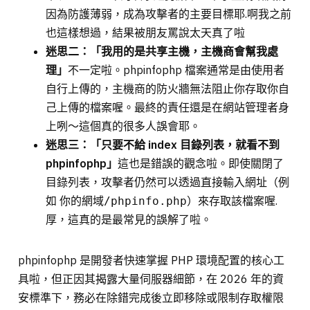
因為防護薄弱，成為攻擊者的主要目標耶.啊我之前
也這樣想過，結果被朋友罵說太天真了啦
迷思二：「我用的是共享主機，主機商會幫我處
理」
不一定啦。phpinfophp 檔案通常是由使用者
自行上傳的，主機商的防火牆無法阻止你存取你自
己上傳的檔案喔。最終的責任還是在網站管理者身
上咧～這個真的很多人誤會耶。
迷思三：「只要不給 index 目錄列表，就看不到
phpinfophp」
這也是錯誤的觀念啦。即使關閉了
目錄列表，攻擊者仍然可以透過直接輸入網址（例
如
）來存取該檔案喔.
你的網域/phpinfo.php
厚，這真的是最常見的誤解了啦。
phpinfophp 是開發者快速掌握 PHP 環境配置的核心工
具啦，但正因其揭露大量伺服器細節，在 2026 年的資
安標準下，務必在除錯完成後立即移除或限制存取權限