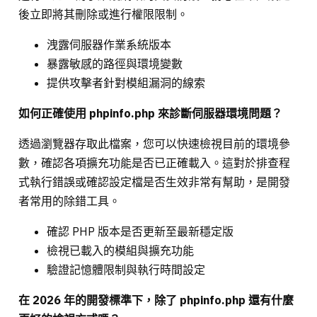
後立即將其刪除或進行權限限制。
洩露伺服器作業系統版本
暴露敏感的路徑與環境變數
提供攻擊者針對模組漏洞的線索
如何正確使用 phpinfo.php 來診斷伺服器環境問題？
透過瀏覽器存取此檔案，您可以快速檢視目前的環境參
數，確認各項擴充功能是否已正確載入。這對於排查程
式執行錯誤或確認設定檔是否生效非常有幫助，是開發
者常用的除錯工具。
確認 PHP 版本是否更新至最新穩定版
檢視已載入的模組與擴充功能
驗證記憶體限制與執行時間設定
在 2026 年的開發標準下，除了 phpinfo.php 還有什麼