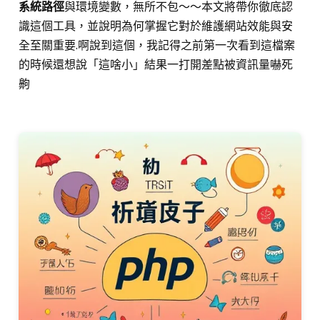
系統路徑
與環境變數，無所不包～～本文將帶你徹底認
識這個工具，並說明為何掌握它對於維護網站效能與安
全至關重要.啊說到這個，我記得之前第一次看到這檔案
的時候還想說「這啥小」結果一打開差點被資訊量嚇死
齁