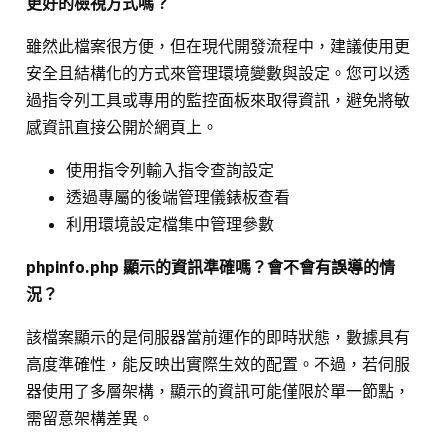
更好的檢視方式嗎？
雖然此檔案很方便，但在現代開發流程中，建議使用更
安全且結構化的方式來管理環境變數與設定。您可以透
過指令列工具或專用的監控面板來取得資訊，避免將敏
感資訊直接公開於網頁上。
使用指令列輸入指令查詢設定
透過專屬的後端管理儀錶板查看
利用環境設定檔集中管理參數
phpinfo.php 顯示的資訊準確嗎？會不會有誤導的情
況？
該檔案顯示的是伺服器當前運作的即時狀態，數據具有
高度準確性，能反映出實際生效的配置。不過，若伺服
器使用了多層架構，顯示的資訊可能僅限於單一節點，
需留意架構差異。