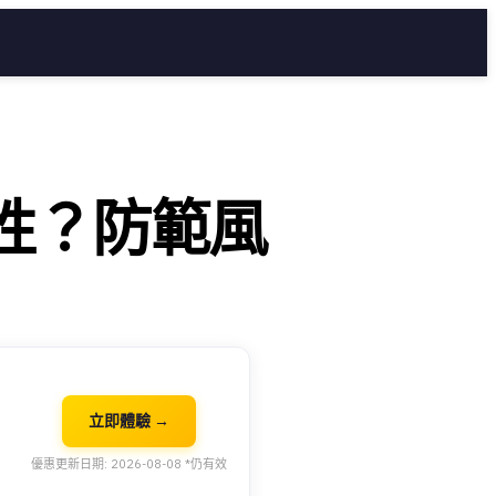
全性？防範風
立即體驗 →
優惠更新日期: 2026-08-08 *仍有效