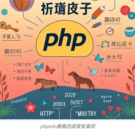
phpinfo暴露恐成資安漏洞