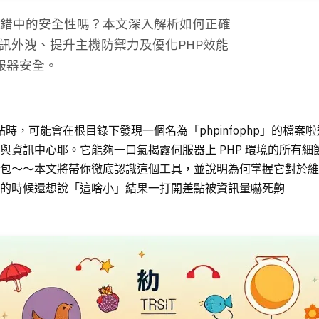
伺服器偵錯中的安全性嗎？本文深入解析如何正確
訊外洩、提升主機防禦力及優化PHP效能
服器安全。
網站時，可能會在根目錄下發現一個名為「phpinfophp」的檔
與資訊中心耶。它能夠一口氣揭露伺服器上 PHP 環境的所有細
包～～本文將帶你徹底認識這個工具，並說明為何掌握它對於維
的時候還想說「這啥小」結果一打開差點被資訊量嚇死齁