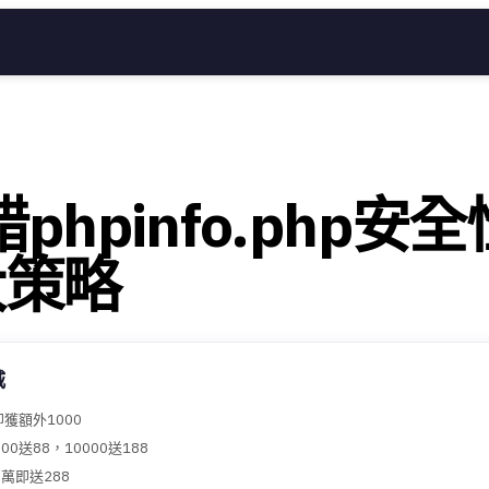
phpinfo.php安
大策略
城
即獲額外1000
00送88，10000送188
萬即送288