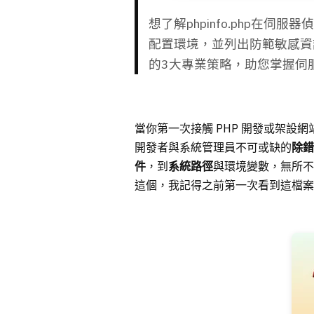
想了解phpinfo.php在
配置環境，並列出防範敏感資
的3大專業策略，助您掌握伺
當你第一次接觸 PHP 開發或架設
開發者與系統管理員不可或缺的
除錯
件
，到
系統路徑
與環境變數，無所不
這個，我記得之前第一次看到這檔案