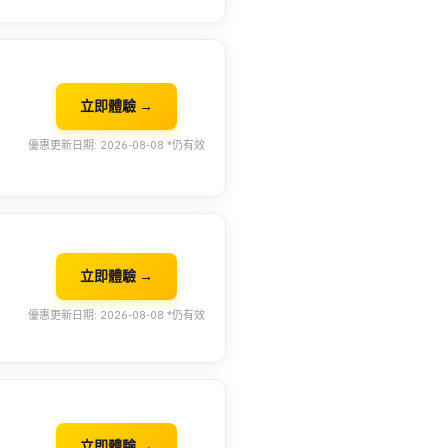
立即體驗 →
優惠更新日期: 2026-08-08 *仍有效
立即體驗 →
優惠更新日期: 2026-08-08 *仍有效
立即體驗 →