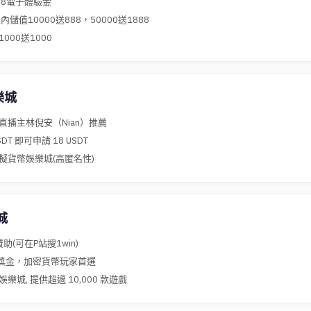
88電子體驗金
內儲值10000送888，50000送1888
000送1000
樂城
直播主林倪安（Nian）推薦
SDT 即可申請 18 USDT
擬貨幣娛樂城(高匿名性)
城
助(可在P站搜1win)
儲獎金，加密貨幣玩家首選
樂城, 提供超過 10,000 款遊戲