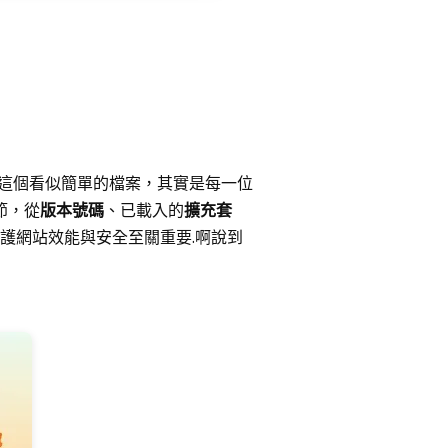
案啦這個看似簡單的檔案，其實是每一位
節，從
版本號碼
、已載入的
擴充套
護網站效能與安全至關重要.啊說到