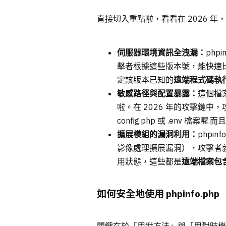
直接切入重點啦，看看在 2026 年，
伺服器環境資訊全洩漏：
php
擊者根據這些版本號，能快速
定該版本已知的
遠端程式碼執
敏感路徑與配置暴露：
這個檔
啦。在 2026 年的攻擊鏈
config.php 或 .env 檔
擴展模組的漏洞利用：
phpi
影像處理擴展漏洞），攻擊者就能針對
用狀態，這些都是
遠端檔案包
如何安全地使用 phpinfo.ph
關鍵在於「用對方法」與「用對時機」