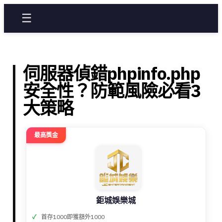
☰
伺服器偵錯phpinfo.php
安全性？防範風險必看3
大策略
最高獎金
鉅城娛樂城
首存1000即獲額外1000