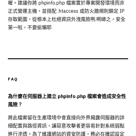
喔。建議你將 phpinfo.php 檔案置於專案開發環境而非
正式營運主機，並搭配 .htaccess 或防火牆規則鎖定 IP
存取範圍，從根本上杜絕資訊外洩風險咧.啊總之，安全
第一啦，不要偷懶耶
FAQ
為什麼在伺服器上建立 phpinfo.php 檔案會造成安全性
風險？
將此檔案留在生產環境中會直接向外界揭露伺服器的詳
細配置與路徑資訊，讓惡意攻擊者更容易針對系統弱點
進行滲透。為了維護網站的資安防護，務必在確認設定