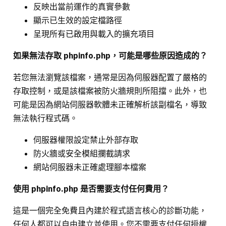
反映出當前運作的真實參數
顯示已生效的設定檔路徑
呈現所有已啟用與載入的擴充項目
如果無法存取 phpinfo.php，可能是哪些原因造成的？
若您無法瀏覽該檔案，通常是因為伺服器配置了嚴格的
存取控制，或是該檔案被防火牆規則所阻擋。此外，也
可能是因為網站伺服器軟體未正確解析該副檔名，導致
無法執行程式碼。
伺服器權限設定禁止外部存取
防火牆或安全模組攔截請求
網站伺服器未正確處理腳本檔案
使用 phpinfo.php 是否需要支付任何費用？
這是一個完全免費且內建於程式語言核心的診斷功能，
任何人都可以自由建立並使用。您不需要支付任何授權