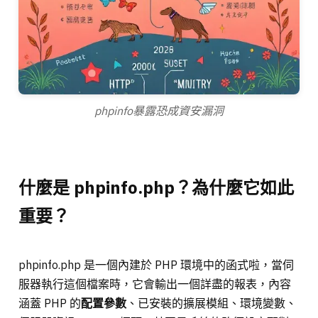
phpinfo暴露恐成資安漏洞
什麼是 phpinfo.php？為什麼它如此
重要？
phpinfo.php 是一個內建於 PHP 環境中的函式啦，當伺
服器執行這個檔案時，它會輸出一個詳盡的報表，內容
涵蓋 PHP 的
配置參數
、已安裝的擴展模組、環境變數、