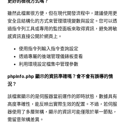
更好的檢視方式嗎？
雖然此檔案很方便，但在現代開發流程中，建議使用更
安全且結構化的方式來管理環境變數與設定。您可以透
過指令列工具或專用的監控面板來取得資訊，避免將敏
感資訊直接公開於網頁上。
使用指令列輸入指令查詢設定
透過專屬的後端管理儀錶板查看
利用環境設定檔集中管理參數
phpinfo.php 顯示的資訊準確嗎？會不會有誤導的情
況？
該檔案顯示的是伺服器當前運作的即時狀態，數據具有
高度準確性，能反映出實際生效的配置。不過，若伺服
器使用了多層架構，顯示的資訊可能僅限於單一節點，
需留意架構差異。