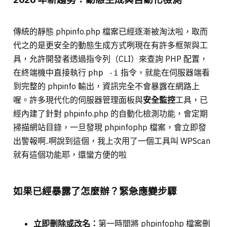
傳統的靜態 phpinfo.php 檔案已經逐漸被淘汰啦，取而
代之的是更安全的動態生成方式咧現在有許多框架與工
具，允許開發者透過指令列（CLI）來查詢 PHP 配置，
在終端機中直接執行
指令，就能在伺服器端看
php -i
到完整的 phpinfo 輸出，資訊完全不會暴露在網路上
喔。許多現代化的伺服器管理面板與
安全監控
工具，已
經內建了針對 phpinfo.php 的自動化檢測功能，會定期
掃描網站目錄，一旦發現 phpinfophp 檔案，會立即發
出警報啊..啊說到這個，我上次用了一個工具叫 WPScan
就有這個功能耶，還蠻方便的啦
如果已經暴露了怎麼辦？緊急應變步驟
立即刪除或改名：
第一時間將 phpinfophp 檔案刪