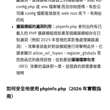
歷
漏洞，直接讀取伺服器上的機敏檔案，例如 wp-
config.php 或 .env 檔案喔.而且你知道嗎，有些公
司連 config 檔都直接放在 web root 底下，有夠扯
的啦
擴展模組的漏洞利用：
phpinfo.php 會列出所有已
載入的 PHP 擴展模組捏如果某個擴展模組存在已
知漏洞（例如 2025 年發現的某影像處理擴展漏
洞），攻擊者就能針對該模組進行攻擊啊此外，它
還會顯示 allow_url_fopen、register_globals 等
危險函式的啟用狀態，這些都是
遠端檔案包含
（RFI）攻擊的溫牀耶～厚，這個真的很需要被重
視啊
如何安全地使用 phpinfo.php（2026 年實戰指
南）