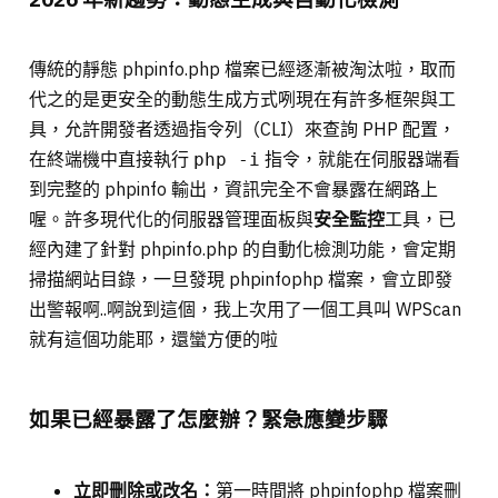
傳統的靜態 phpinfo.php 檔案已經逐漸被淘汰啦，取而
代之的是更安全的動態生成方式咧現在有許多框架與工
具，允許開發者透過指令列（CLI）來查詢 PHP 配置，
在終端機中直接執行
指令，就能在伺服器端看
php -i
到完整的 phpinfo 輸出，資訊完全不會暴露在網路上
喔。許多現代化的伺服器管理面板與
安全監控
工具，已
經內建了針對 phpinfo.php 的自動化檢測功能，會定期
掃描網站目錄，一旦發現 phpinfophp 檔案，會立即發
出警報啊..啊說到這個，我上次用了一個工具叫 WPScan
就有這個功能耶，還蠻方便的啦
如果已經暴露了怎麼辦？緊急應變步驟
立即刪除或改名：
第一時間將 phpinfophp 檔案刪