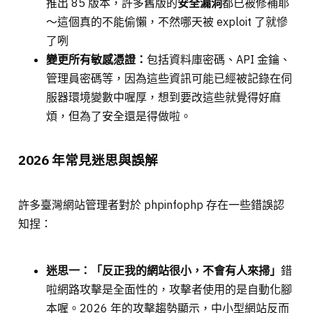
推出 85 版本，許多舊版的
安全漏洞
都已被修補耶
～這個真的不能偷懶，不然哪天被 exploit 了就慘
了咧
變更所有敏感憑證：
包括資料庫密碼、API 金鑰、
管理員密碼等，因為這些資訊可能已經被記錄在伺
服器環境變數中喔厚，想到要改這些就覺得好麻
煩，但為了安全還是得做啦。
2026 年常見迷思與誤解
許多臺灣網站管理者對於 phpinfophp 存在一些錯誤認
知捏：
迷思一：「反正我的網站很小，不會有人來掃」
錯
啦網路攻擊是全面性的，攻擊者使用的是自動化腳
本喔。2026 年的攻擊趨勢顯示，中小型網站反而