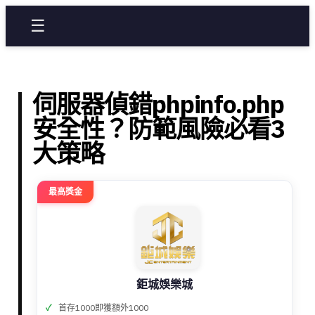
☰
伺服器偵錯phpinfo.php
安全性？防範風險必看3
大策略
最高獎金
鉅城娛樂城
首存1000即獲額外1000