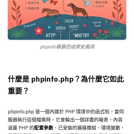
phpinfo暴露恐成資安漏洞
什麼是 phpinfo.php？為什麼它如此
重要？
phpinfo.php 是一個內建於 PHP 環境中的函式啦，當伺
服器執行這個檔案時，它會輸出一個詳盡的報表，內容
涵蓋 PHP 的
配置參數
、已安裝的擴展模組、環境變數、