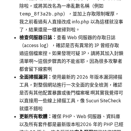
除啦，或將其改名為一串亂數名稱（例如
），並加上存取限制喔厚，
temp_8f3a2b.php
我之前看過有人直接改成 info.php 以為這樣就沒事
了，結果還是一樣被掃到啦。
檢查伺服器日誌：
查看 Web 伺服器的存取日誌
（access log），確認是否有異常的 IP 曾經存取
過這個檔案捏。如果發現可疑 IP，請將其加入封鎖
清單啊～這個步驟真的不能省耶，因為很多攻擊者
都會留下線索咧
全面掃描漏洞：
使用最新的 2026 年版本漏洞掃描
工具，對整個網站進行一次全面的安全檢測，確認
是否有其他配置暴露或後門檔案喔.啊其實我覺得可
以直接用一些線上掃描工具，像 Sucuri SiteCheck
就還不錯啦
更新所有軟體：
確保 PHP、Web 伺服器、資料庫
以及所有套件都是最新版本啦2026 年的 PHP 已經