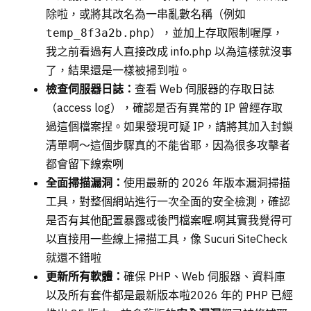
除啦，或將其改名為一串亂數名稱（例如
），並加上存取限制喔厚，
temp_8f3a2b.php
我之前看過有人直接改成 info.php 以為這樣就沒事
了，結果還是一樣被掃到啦。
檢查伺服器日誌：
查看 Web 伺服器的存取日誌
（access log），確認是否有異常的 IP 曾經存取
過這個檔案捏。如果發現可疑 IP，請將其加入封鎖
清單啊～這個步驟真的不能省耶，因為很多攻擊者
都會留下線索咧
全面掃描漏洞：
使用最新的 2026 年版本漏洞掃描
工具，對整個網站進行一次全面的安全檢測，確認
是否有其他配置暴露或後門檔案喔.啊其實我覺得可
以直接用一些線上掃描工具，像 Sucuri SiteCheck
就還不錯啦
更新所有軟體：
確保 PHP、Web 伺服器、資料庫
以及所有套件都是最新版本啦2026 年的 PHP 已經