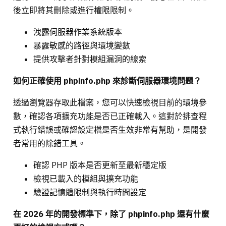
後立即將其刪除或進行權限限制。
洩露伺服器作業系統版本
暴露敏感的路徑與環境變數
提供攻擊者針對模組漏洞的線索
如何正確使用 phpinfo.php 來診斷伺服器環境問題？
透過瀏覽器存取此檔案，您可以快速檢視目前的環境參
數，確認各項擴充功能是否已正確載入。這對於排查程
式執行錯誤或確認設定檔是否生效非常有幫助，是開發
者常用的除錯工具。
確認 PHP 版本是否更新至最新穩定版
檢視已載入的模組與擴充功能
驗證記憶體限制與執行時間設定
在 2026 年的開發標準下，除了 phpinfo.php 還有什麼