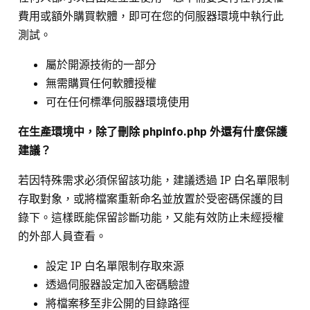
費用或額外購買軟體，即可在您的伺服器環境中執行此
測試。
屬於開源技術的一部分
無需購買任何軟體授權
可在任何標準伺服器環境使用
在生產環境中，除了刪除 phpinfo.php 外還有什麼保護
建議？
若因特殊需求必須保留該功能，建議透過 IP 白名單限制
存取對象，或將檔案重新命名並放置於受密碼保護的目
錄下。這樣既能保留診斷功能，又能有效防止未經授權
的外部人員查看。
設定 IP 白名單限制存取來源
透過伺服器設定加入密碼驗證
將檔案移至非公開的目錄路徑