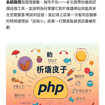
系統路徑
與環境變數，無所不包～～本文將帶你徹底認
識這個工具，並說明為何掌握它對於維護網站效能與安
全至關重要.啊說到這個，我記得之前第一次看到這檔案
的時候還想說「這啥小」結果一打開差點被資訊量嚇死
齁