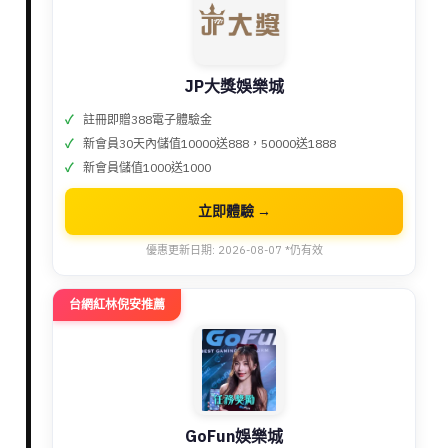
JP大獎娛樂城
註冊即贈388電子體驗金
新會員30天內儲值10000送888，50000送1888
新會員儲值1000送1000
立即體驗 →
優惠更新日期: 2026-08-07 *仍有效
台網紅林倪安推薦
GoFun娛樂城