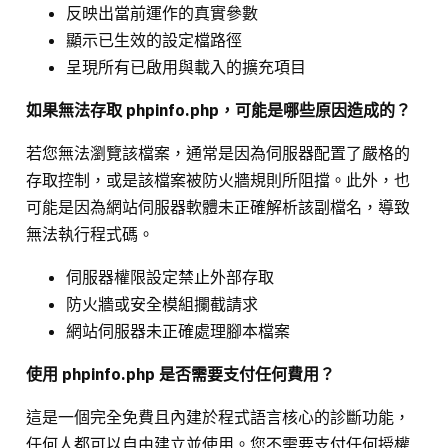
反映出當前運作的真實參數
顯示已生效的設定檔路徑
呈現所有已啟用與載入的擴充項目
如果無法存取 phpinfo.php，可能是哪些原因造成的？
若您無法瀏覽該檔案，通常是因為伺服器配置了嚴格的
存取控制，或是該檔案被防火牆規則所阻擋。此外，也
可能是因為網站伺服器軟體未正確解析該副檔名，導致
無法執行程式碼。
伺服器權限設定禁止外部存取
防火牆或安全模組攔截請求
網站伺服器未正確處理腳本檔案
使用 phpinfo.php 是否需要支付任何費用？
這是一個完全免費且內建於程式語言核心的診斷功能，
任何人都可以自由建立並使用。您不需要支付任何授權