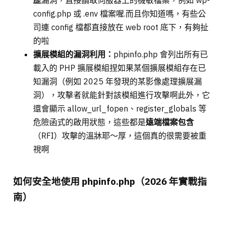
歷
漏洞，直接讀取伺服器上的機敏檔案，例如 wp-
config.php 或 .env 檔案喔.而且你知道嗎，有些公
司連 config 檔都直接放在 web root 底下，有夠扯
的啦
擴展模組的漏洞利用：
phpinfo.php 會列出所有已
載入的 PHP 擴展模組捏如果某個擴展模組存在已
知漏洞（例如 2025 年發現的某影像處理擴展漏
洞），攻擊者就能針對該模組進行攻擊啊此外，它
還會顯示 allow_url_fopen、register_globals 等
危險函式的啟用狀態，這些都是
遠端檔案包含
（RFI）攻擊的溫牀耶～厚，這個真的很需要被重
視啊
如何安全地使用 phpinfo.php（2026 年實戰指
南）