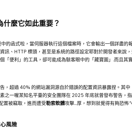
hp？為什麼它如此重要？
PHP 環境中的函式啦，當伺服器執行這個檔案時，它會輸出一個詳盡的報
資訊、HTTP 標頭，甚至是系統的路徑設定耶對於開發者來說
，這個「便利」的工具，卻可能成為駭客眼中的「藏寶圖」.而且
報告，超過 40% 的網站漏洞源自於錯誤的配置資訊暴露捏。其中，ph
素之一喔某知名平臺的安全團隊在 2025 年底就曾發布警告，
器核心配置被竊取，進而遭受
勒索軟體
攻擊...厚，想到就覺得有夠恐怖
大核心風險