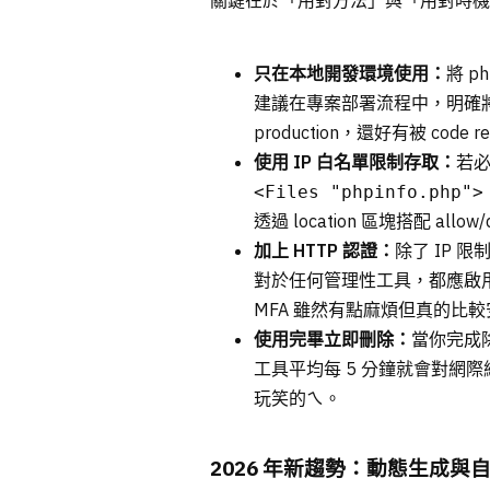
只在本地開發環境使用：
將 p
建議在專案部署流程中，明確將 ph
production，還好有被 code 
使用 IP 白名單限制存取：
若必
<Files "phpinfo.php"
透過 location 區塊搭配 a
加上 HTTP 認證：
除了 IP 限制
對於任何管理性工具，都應啟
MFA 雖然有點麻煩但真的比
使用完畢立即刪除：
當你完成除
工具平均每 5 分鐘就會對網際網
玩笑的ㄟ。
2026 年新趨勢：動態生成與