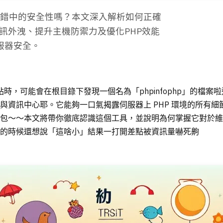
伺服器偵錯中的安全性嗎？本文深入解析如何正確
訊外洩、提升主機防禦力及優化PHP效能
服器安全。
網站時，可能會在根目錄下發現一個名為「phpinfophp」的檔
與資訊中心耶。它能夠一口氣揭露伺服器上 PHP 環境的所有細
包～～本文將帶你徹底認識這個工具，並說明為何掌握它對於維
的時候還想說「這啥小」結果一打開差點被資訊量嚇死齁