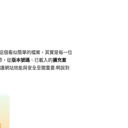
案啦這個看似簡單的檔案，其實是每一位
節，從
版本號碼
、已載入的
擴充套
護網站效能與安全至關重要.啊說到