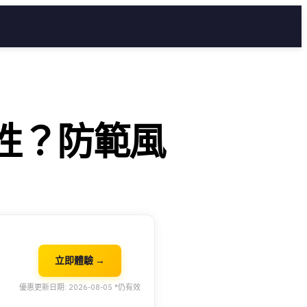
全性？防範風
立即體驗 →
優惠更新日期: 2026-08-05 *仍有效