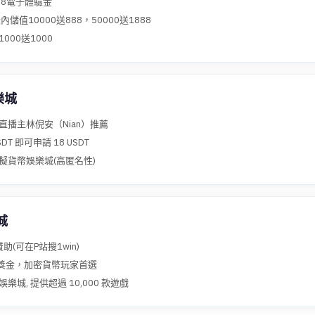
88電子體驗金
內儲值10000送888，50000送1888
000送1000
樂城
直播主林倪安（Nian）推薦
SDT 即可申請 18 USDT
擬貨幣娛樂城(高匿名性)
城
助(可在P站搜1win)
儲獎金，加密貨幣玩家首選
樂城, 提供超過 10,000 款遊戲