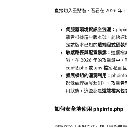
直接切入重點啦，看看在 2026 年，
伺服器環境資訊全洩漏：
php
擊者根據這些版本號，能快速
定該版本已知的
遠端程式碼執
敏感路徑與配置暴露：
這個檔
啦。在 2026 年的攻擊鏈
config.php 或 .env 檔
擴展模組的漏洞利用：
phpi
影像處理擴展漏洞），攻擊者就能針對
用狀態，這些都是
遠端檔案包
如何安全地使用 phpinfo.ph
關鍵在於「用對方法」與「用對時機」