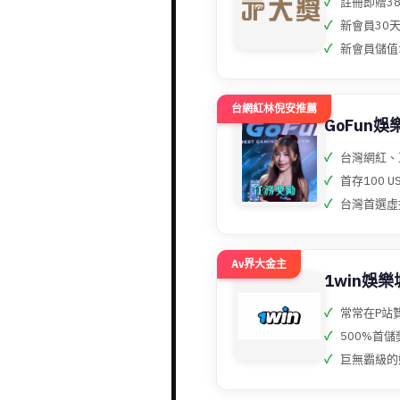
註冊即贈3
新會員30天
新會員儲值1
台網紅林倪安推薦
GoFun娛
台灣網紅、
首存100 U
台灣首選虛
Av界大金主
1win娛樂
常常在P站贊
500%首
巨無霸級的娛