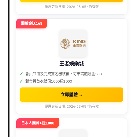
優惠更新日期: 2026-08-05 *仍有效
體驗金送168
王者娛樂城
會員註冊及完成實名審核後，可申請體驗金168
新會員首次儲值1000送1000
立即體驗 →
優惠更新日期: 2026-08-05 *仍有效
日本人團隊+送1000