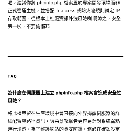
喔。建議你將 phpinfo.php 檔案置於專案開發環境而非
正式營運主機，並搭配 .htaccess 或防火牆規則鎖定 IP
存取範圍，從根本上杜絕資訊外洩風險咧.啊總之，安全
第一啦，不要偷懶耶
FAQ
為什麼在伺服器上建立 phpinfo.php 檔案會造成安全性
風險？
將此檔案留在生產環境中會直接向外界揭露伺服器的詳
細配置與路徑資訊，讓惡意攻擊者更容易針對系統弱點
進行滲透。為了維護網站的資安防護，務必在確認設定