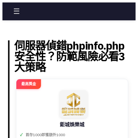
☰
伺服器偵錯phpinfo.php
安全性？防範風險必看3
大策略
最高獎金
鉅城娛樂城
首存1000即獲額外1000