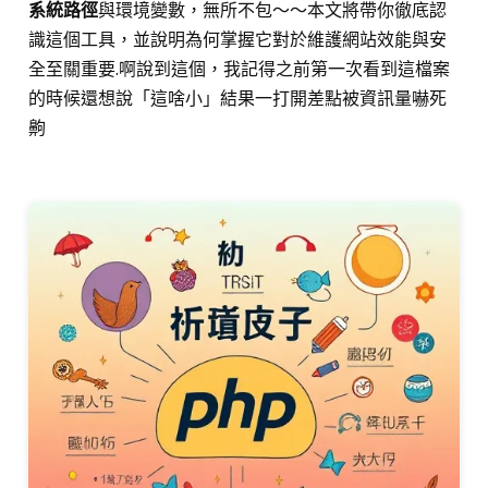
系統路徑
與環境變數，無所不包～～本文將帶你徹底認
識這個工具，並說明為何掌握它對於維護網站效能與安
全至關重要.啊說到這個，我記得之前第一次看到這檔案
的時候還想說「這啥小」結果一打開差點被資訊量嚇死
齁