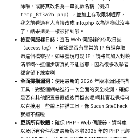
除啦，或將其改名為一串亂數名稱（例如
），並加上存取限制喔厚，
temp_8f3a2b.php
我之前看過有人直接改成 info.php 以為這樣就沒事
了，結果還是一樣被掃到啦。
檢查伺服器日誌：
查看 Web 伺服器的存取日誌
（access log），確認是否有異常的 IP 曾經存取
過這個檔案捏。如果發現可疑 IP，請將其加入封鎖
清單啊～這個步驟真的不能省耶，因為很多攻擊者
都會留下線索咧
全面掃描漏洞：
使用最新的 2026 年版本漏洞掃描
工具，對整個網站進行一次全面的安全檢測，確認
是否有其他配置暴露或後門檔案喔.啊其實我覺得可
以直接用一些線上掃描工具，像 Sucuri SiteCheck
就還不錯啦
更新所有軟體：
確保 PHP、Web 伺服器、資料庫
以及所有套件都是最新版本啦2026 年的 PHP 已經