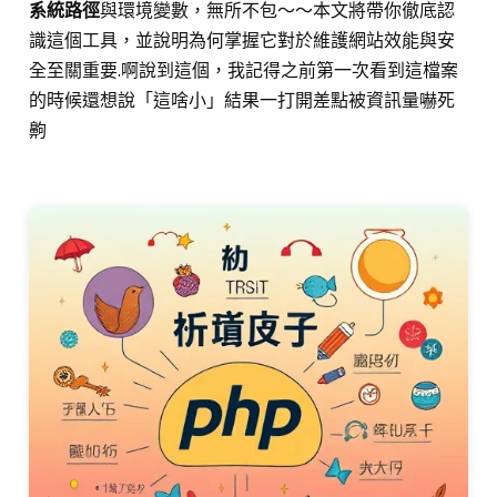
系統路徑
與環境變數，無所不包～～本文將帶你徹底認
識這個工具，並說明為何掌握它對於維護網站效能與安
全至關重要.啊說到這個，我記得之前第一次看到這檔案
的時候還想說「這啥小」結果一打開差點被資訊量嚇死
齁