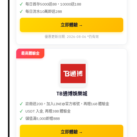
每日首存5000送88，10000送188
每日流水10萬即送288
立即體驗 →
優惠更新日期: 2026-08-06 *仍有效
最高體驗金
TB通博娛樂城
註冊送200，加入LINE@官方帳號，再贈168 體驗金
USDT 入金, 再贈388 體驗金
儲值滿5,000即贈888
立即體驗 →