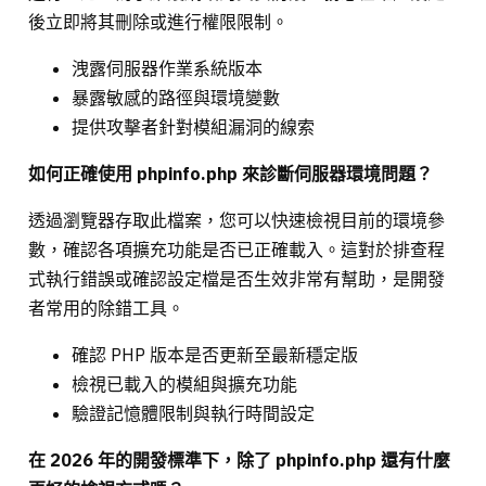
後立即將其刪除或進行權限限制。
洩露伺服器作業系統版本
暴露敏感的路徑與環境變數
提供攻擊者針對模組漏洞的線索
如何正確使用 phpinfo.php 來診斷伺服器環境問題？
透過瀏覽器存取此檔案，您可以快速檢視目前的環境參
數，確認各項擴充功能是否已正確載入。這對於排查程
式執行錯誤或確認設定檔是否生效非常有幫助，是開發
者常用的除錯工具。
確認 PHP 版本是否更新至最新穩定版
檢視已載入的模組與擴充功能
驗證記憶體限制與執行時間設定
在 2026 年的開發標準下，除了 phpinfo.php 還有什麼