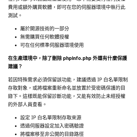
費用或額外購買軟體，即可在您的伺服器環境中執行此
測試。
屬於開源技術的一部分
無需購買任何軟體授權
可在任何標準伺服器環境使用
在生產環境中，除了刪除 phpinfo.php 外還有什麼保護
建議？
若因特殊需求必須保留該功能，建議透過 IP 白名單限制
存取對象，或將檔案重新命名並放置於受密碼保護的目
錄下。這樣既能保留診斷功能，又能有效防止未經授權
的外部人員查看。
設定 IP 白名單限制存取來源
透過伺服器設定加入密碼驗證
將檔案移至非公開的目錄路徑