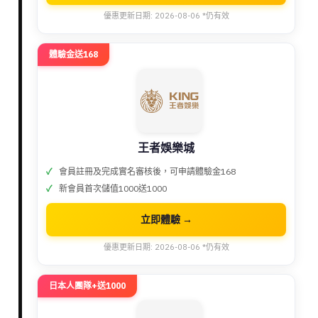
優惠更新日期: 2026-08-06 *仍有效
體驗金送168
王者娛樂城
會員註冊及完成實名審核後，可申請體驗金168
新會員首次儲值1000送1000
立即體驗 →
優惠更新日期: 2026-08-06 *仍有效
日本人團隊+送1000