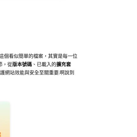
案啦這個看似簡單的檔案，其實是每一位
節，從
版本號碼
、已載入的
擴充套
護網站效能與安全至關重要.啊說到