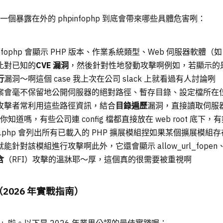
一個暴露在外的 phpinfophp 到底會帶來哪些具體危害咧：
infophp 會顯示 PHP 版本、作業系統類型、Web 伺服器軟體（如 
比對已知的
CVE 漏洞
，然後針對性地發動攻擊啊例如，若顯示的是
行
漏洞～啊這個 case 我上次在公司 slack 上就看過有人討論咧
案會毫不保留地公開伺服器的絕對路徑、暫存目錄、設定檔所在
中，攻擊者常利用這些路徑資訊，結合
目錄遍歷
漏洞，直接讀取伺服器
案喔.而且你知道嗎，有些公司連 config 檔都直接放在 web root 底下
nfo.php 會列出所有已載入的 PHP 擴展模組捏如果某個擴展模組
該模組進行攻擊啊此外，它還會顯示 allow_url_fopen、regi
含
（RFI）攻擊的溫牀耶～厚，這個真的很需要被重視啊
p（2026 年實戰指南）
啦。以下是 2026 年業界公認的最佳實踐喔：