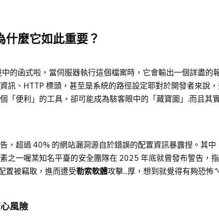
hp？為什麼它如此重要？
PHP 環境中的函式啦，當伺服器執行這個檔案時，它會輸出一個詳盡的報
資訊、HTTP 標頭，甚至是系統的路徑設定耶對於開發者來說
，這個「便利」的工具，卻可能成為駭客眼中的「藏寶圖」.而且
報告，超過 40% 的網站漏洞源自於錯誤的配置資訊暴露捏。其中，ph
素之一喔某知名平臺的安全團隊在 2025 年底就曾發布警告，
器核心配置被竊取，進而遭受
勒索軟體
攻擊...厚，想到就覺得有夠恐怖
大核心風險