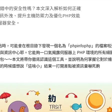
伺服器偵錯中的安全性嗎？本文深入解析如何正確
訊外洩、提升主機防禦力及優化PHP效能
服器安全。
網站時，可能會在根目錄下發現一個名為「phpinfophp」的檔
與資訊中心耶。它能夠一口氣揭露伺服器上 PHP 環境的所有細
包～～本文將帶你徹底認識這個工具，並說明為何掌握它對於維
的時候還想說「這啥小」結果一打開差點被資訊量嚇死齁