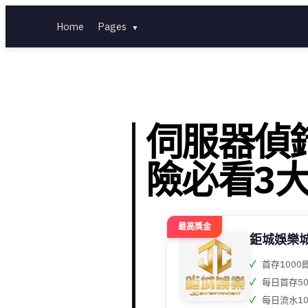
Home
Pages
▼
伺服器偵錯
險必看3
最高獎金
鉅城娛樂
首存1000
每日首存50
每日流水10