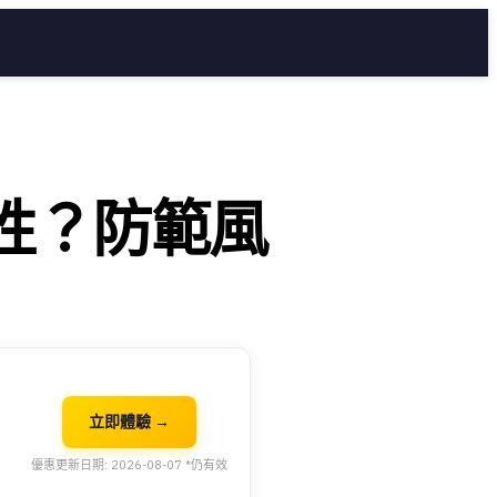
全性？防範風
立即體驗 →
優惠更新日期: 2026-08-07 *仍有效