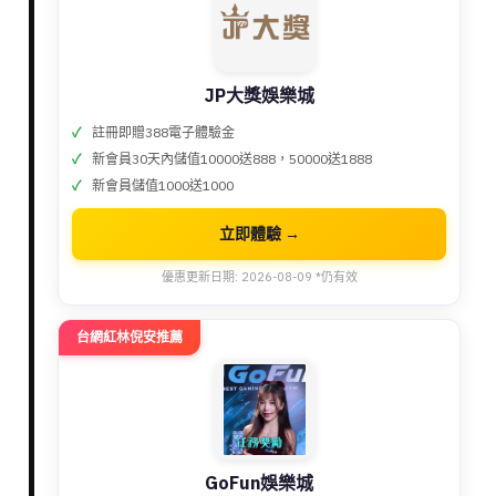
JP大獎娛樂城
註冊即贈388電子體驗金
新會員30天內儲值10000送888，50000送1888
新會員儲值1000送1000
立即體驗 →
優惠更新日期: 2026-08-09 *仍有效
台網紅林倪安推薦
GoFun娛樂城