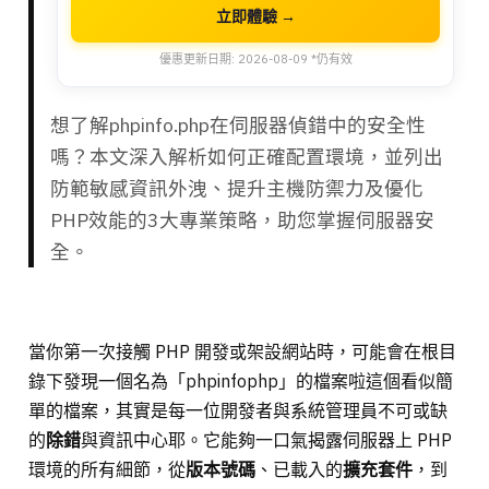
立即體驗 →
優惠更新日期: 2026-08-09 *仍有效
想了解phpinfo.php在伺服器偵錯中的安全性
嗎？本文深入解析如何正確配置環境，並列出
防範敏感資訊外洩、提升主機防禦力及優化
PHP效能的3大專業策略，助您掌握伺服器安
全。
當你第一次接觸 PHP 開發或架設網站時，可能會在根目
錄下發現一個名為「phpinfophp」的檔案啦這個看似簡
單的檔案，其實是每一位開發者與系統管理員不可或缺
的
除錯
與資訊中心耶。它能夠一口氣揭露伺服器上 PHP
環境的所有細節，從
版本號碼
、已載入的
擴充套件
，到