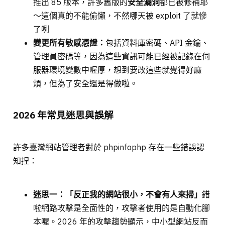
推出 85 版本，許多舊版的
安全漏洞
都已被修補耶
～這個真的不能偷懶，不然哪天被 exploit 了就慘
了咧
變更所有敏感憑證：
包括資料庫密碼、API 金鑰、
管理員密碼等，因為這些資訊可能已經被記錄在伺
服器環境變數中喔厚，想到要改這些就覺得好麻
煩，但為了安全還是得做啦。
2026 年常見迷思與誤解
許多臺灣網站管理者對於 phpinfophp 存在一些錯誤認
知捏：
迷思一：「反正我的網站很小，不會有人來掃」
錯
啦網路攻擊是全面性的，攻擊者使用的是自動化腳
本喔。2026 年的攻擊趨勢顯示，中小型網站反而