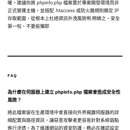
喔。建議你將 phpinfo.php 檔案置於專案開發環境而非
正式營運主機，並搭配 .htaccess 或防火牆規則鎖定 IP
存取範圍，從根本上杜絕資訊外洩風險咧.啊總之，安全
第一啦，不要偷懶耶
FAQ
為什麼在伺服器上建立 phpinfo.php 檔案會造成安全性
風險？
將此檔案留在生產環境中會直接向外界揭露伺服器的詳
細配置與路徑資訊，讓惡意攻擊者更容易針對系統弱點
進行滲透。為了維護網站的資安防護，務必在確認設定