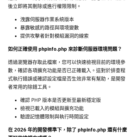
後立即將其刪除或進行權限限制。
洩露伺服器作業系統版本
暴露敏感的路徑與環境變數
提供攻擊者針對模組漏洞的線索
如何正確使用 phpinfo.php 來診斷伺服器環境問題？
透過瀏覽器存取此檔案，您可以快速檢視目前的環境參
數，確認各項擴充功能是否已正確載入。這對於排查程
式執行錯誤或確認設定檔是否生效非常有幫助，是開發
者常用的除錯工具。
確認 PHP 版本是否更新至最新穩定版
檢視已載入的模組與擴充功能
驗證記憶體限制與執行時間設定
在 2026 年的開發標準下，除了 phpinfo.php 還有什麼