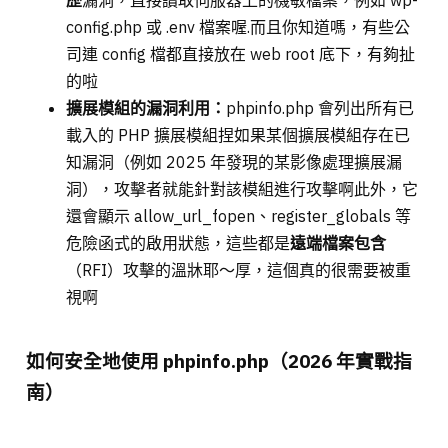
歷
漏洞，直接讀取伺服器上的機敏檔案，例如 wp-
config.php 或 .env 檔案喔.而且你知道嗎，有些公
司連 config 檔都直接放在 web root 底下，有夠扯
的啦
擴展模組的漏洞利用：
phpinfo.php 會列出所有已
載入的 PHP 擴展模組捏如果某個擴展模組存在已
知漏洞（例如 2025 年發現的某影像處理擴展漏
洞），攻擊者就能針對該模組進行攻擊啊此外，它
還會顯示 allow_url_fopen、register_globals 等
危險函式的啟用狀態，這些都是
遠端檔案包含
（RFI）攻擊的溫牀耶～厚，這個真的很需要被重
視啊
如何安全地使用 phpinfo.php（2026 年實戰指
南）