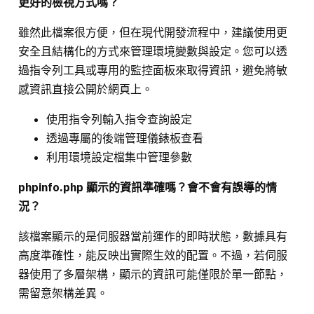
更好的檢視方式嗎？
雖然此檔案很方便，但在現代開發流程中，建議使用更
安全且結構化的方式來管理環境變數與設定。您可以透
過指令列工具或專用的監控面板來取得資訊，避免將敏
感資訊直接公開於網頁上。
使用指令列輸入指令查詢設定
透過專屬的後端管理儀錶板查看
利用環境設定檔集中管理參數
phpinfo.php 顯示的資訊準確嗎？會不會有誤導的情
況？
該檔案顯示的是伺服器當前運作的即時狀態，數據具有
高度準確性，能反映出實際生效的配置。不過，若伺服
器使用了多層架構，顯示的資訊可能僅限於單一節點，
需留意架構差異。