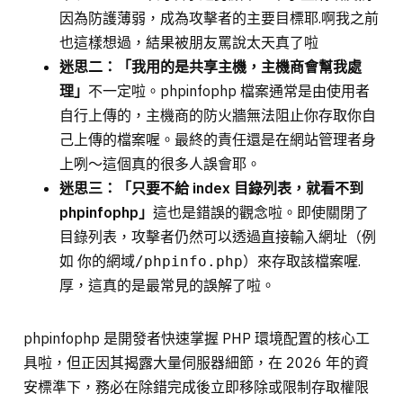
因為防護薄弱，成為攻擊者的主要目標耶.啊我之前
也這樣想過，結果被朋友罵說太天真了啦
迷思二：「我用的是共享主機，主機商會幫我處
理」
不一定啦。phpinfophp 檔案通常是由使用者
自行上傳的，主機商的防火牆無法阻止你存取你自
己上傳的檔案喔。最終的責任還是在網站管理者身
上咧～這個真的很多人誤會耶。
迷思三：「只要不給 index 目錄列表，就看不到
phpinfophp」
這也是錯誤的觀念啦。即使關閉了
目錄列表，攻擊者仍然可以透過直接輸入網址（例
如
）來存取該檔案喔.
你的網域/phpinfo.php
厚，這真的是最常見的誤解了啦。
phpinfophp 是開發者快速掌握 PHP 環境配置的核心工
具啦，但正因其揭露大量伺服器細節，在 2026 年的資
安標準下，務必在除錯完成後立即移除或限制存取權限