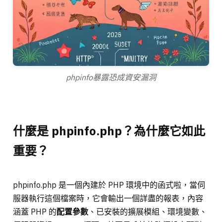
phpinfo暴露恐成資安漏洞
什麼是 phpinfo.php？為什麼它如此
重要？
phpinfo.php 是一個內建於 PHP 環境中的函式啦，當伺
服器執行這個檔案時，它會輸出一個詳盡的報表，內容
涵蓋 PHP 的
配置參數
、已安裝的擴展模組、環境變數、