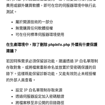
費用或額外購買軟體，即可在您的伺服器環境中執行此
測試。
屬於開源技術的一部分
無需購買任何軟體授權
可在任何標準伺服器環境使用
在生產環境中，除了刪除 phpinfo.php 外還有什麼保護
建議？
若因特殊需求必須保留該功能，建議透過 IP 白名單限制
存取對象，或將檔案重新命名並放置於受密碼保護的目
錄下。這樣既能保留診斷功能，又能有效防止未經授權
的外部人員查看。
設定 IP 白名單限制存取來源
透過伺服器設定加入密碼驗證
將檔案移至非公開的目錄路徑