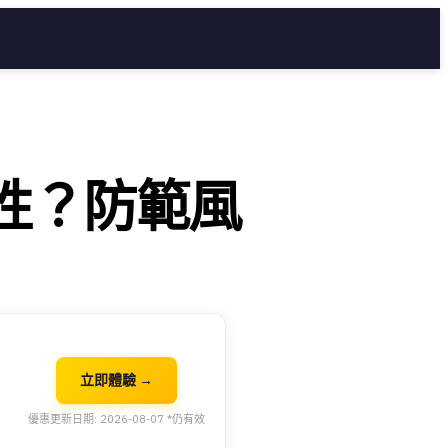
全性？防範風
立即體驗 →
優惠更新日期: 2026-08-07 *仍有效