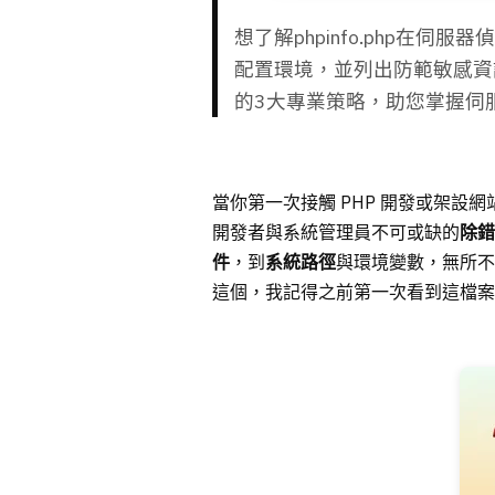
想了解phpinfo.php在
配置環境，並列出防範敏感資
的3大專業策略，助您掌握伺
當你第一次接觸 PHP 開發或架設
開發者與系統管理員不可或缺的
除錯
件
，到
系統路徑
與環境變數，無所不
這個，我記得之前第一次看到這檔案