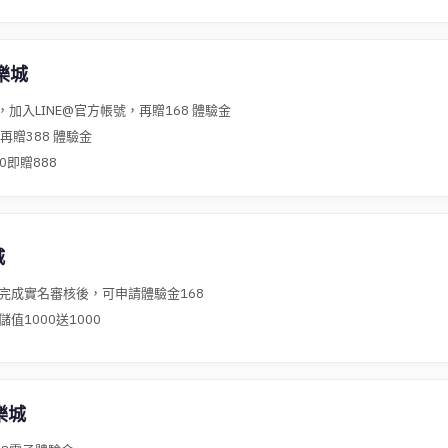
樂城
，加入LINE@官方帳號，再贈168 體驗金
, 再贈388 體驗金
0即贈888
城
完成實名審核後，可申請體驗金168
值1000送1000
樂城