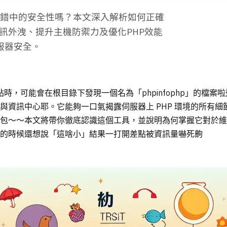
伺服器偵錯中的安全性嗎？本文深入解析如何正確
訊外洩、提升主機防禦力及優化PHP效能
服器安全。
網站時，可能會在根目錄下發現一個名為「phpinfophp」的檔
與資訊中心耶。它能夠一口氣揭露伺服器上 PHP 環境的所有細
包～～本文將帶你徹底認識這個工具，並說明為何掌握它對於維
的時候還想說「這啥小」結果一打開差點被資訊量嚇死齁