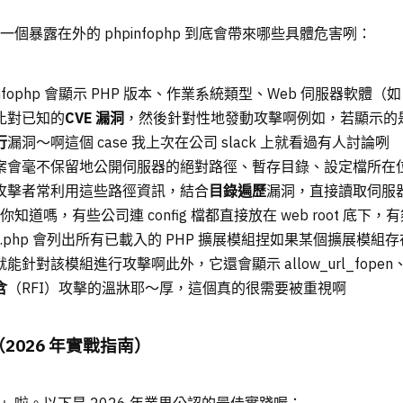
一個暴露在外的 phpinfophp 到底會帶來哪些具體危害咧：
infophp 會顯示 PHP 版本、作業系統類型、Web 伺服器軟體（如 
比對已知的
CVE 漏洞
，然後針對性地發動攻擊啊例如，若顯示的是
行
漏洞～啊這個 case 我上次在公司 slack 上就看過有人討論咧
案會毫不保留地公開伺服器的絕對路徑、暫存目錄、設定檔所在
中，攻擊者常利用這些路徑資訊，結合
目錄遍歷
漏洞，直接讀取伺服器
案喔.而且你知道嗎，有些公司連 config 檔都直接放在 web root 底下
nfo.php 會列出所有已載入的 PHP 擴展模組捏如果某個擴展模組
該模組進行攻擊啊此外，它還會顯示 allow_url_fopen、regi
含
（RFI）攻擊的溫牀耶～厚，這個真的很需要被重視啊
p（2026 年實戰指南）
啦。以下是 2026 年業界公認的最佳實踐喔：