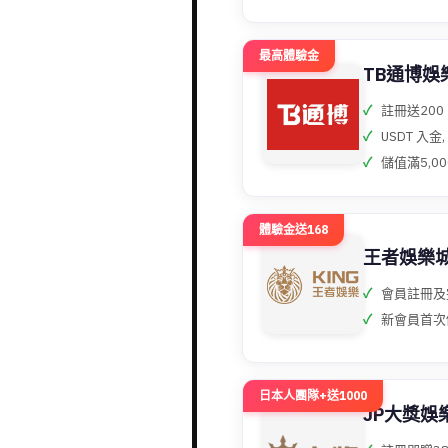
最高體驗金
TB通博娛
註冊送200
USDT 入金
儲值滿5,00
體驗金送168
王者娛樂
會員註冊及
新會員首次儲
日本人團隊+送1000
JP大獎娛