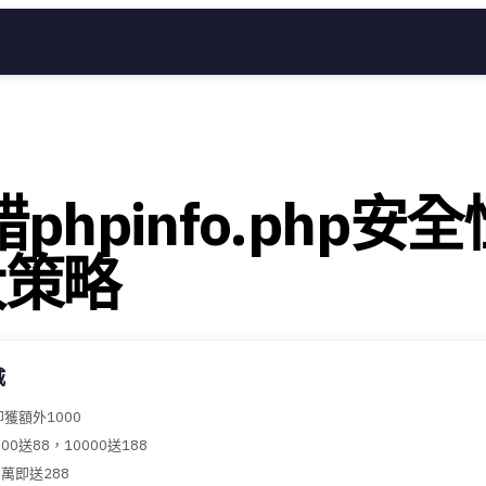
phpinfo.php安
大策略
城
即獲額外1000
00送88，10000送188
萬即送288