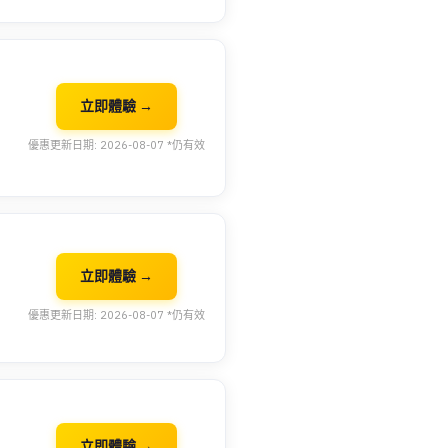
立即體驗 →
優惠更新日期: 2026-08-07 *仍有效
立即體驗 →
優惠更新日期: 2026-08-07 *仍有效
立即體驗 →