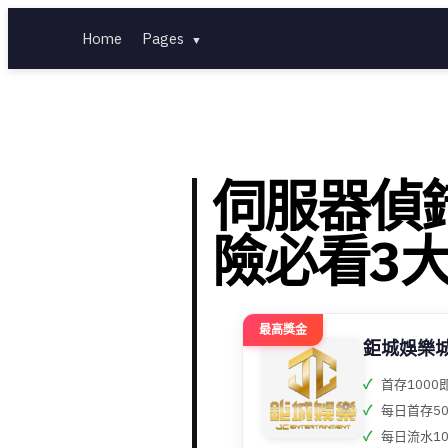
Home
Pages
▼
伺服器偵錯
險必看3
最高獎金
鉅城娛樂
首存1000
每日首存50
每日流水10