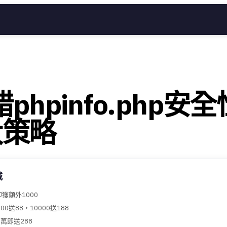
phpinfo.php安
大策略
城
即獲額外1000
00送88，10000送188
萬即送288