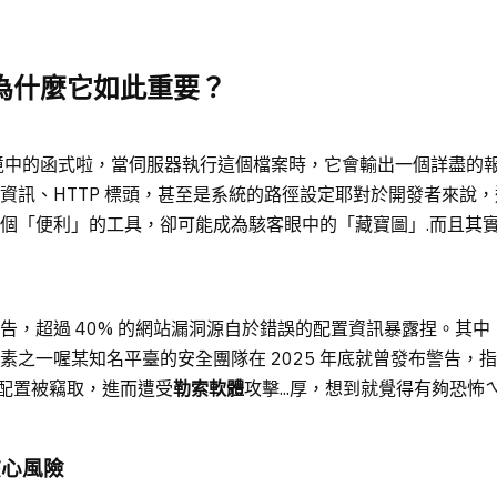
hp？為什麼它如此重要？
PHP 環境中的函式啦，當伺服器執行這個檔案時，它會輸出一個詳盡的報
資訊、HTTP 標頭，甚至是系統的路徑設定耶對於開發者來說
，這個「便利」的工具，卻可能成為駭客眼中的「藏寶圖」.而且
報告，超過 40% 的網站漏洞源自於錯誤的配置資訊暴露捏。其中，ph
素之一喔某知名平臺的安全團隊在 2025 年底就曾發布警告，
器核心配置被竊取，進而遭受
勒索軟體
攻擊...厚，想到就覺得有夠恐怖
大核心風險