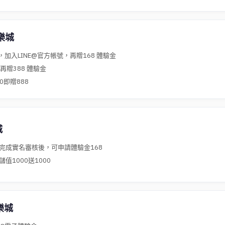
樂城
，加入LINE@官方帳號，再贈168 體驗金
, 再贈388 體驗金
0即贈888
城
完成實名審核後，可申請體驗金168
值1000送1000
樂城