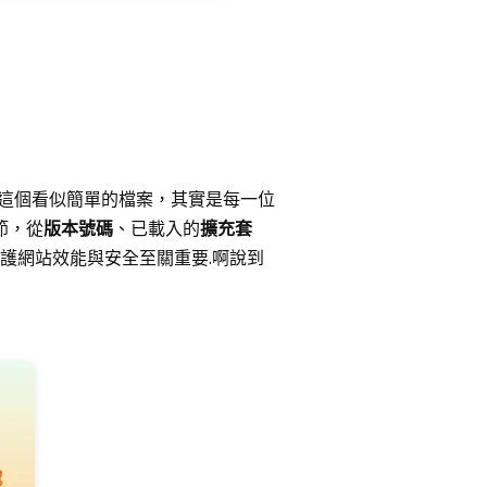
案啦這個看似簡單的檔案，其實是每一位
節，從
版本號碼
、已載入的
擴充套
護網站效能與安全至關重要.啊說到