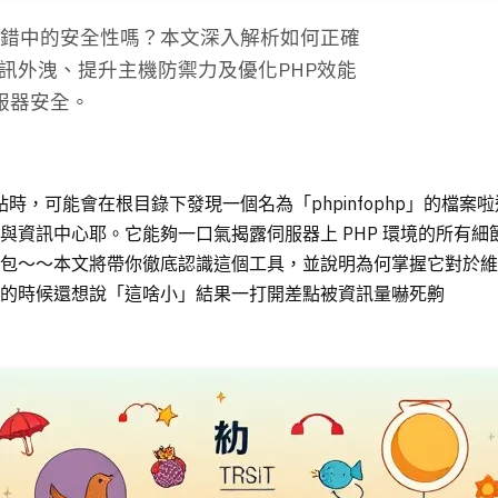
伺服器偵錯中的安全性嗎？本文深入解析如何正確
訊外洩、提升主機防禦力及優化PHP效能
服器安全。
網站時，可能會在根目錄下發現一個名為「phpinfophp」的檔
與資訊中心耶。它能夠一口氣揭露伺服器上 PHP 環境的所有細
包～～本文將帶你徹底認識這個工具，並說明為何掌握它對於維
的時候還想說「這啥小」結果一打開差點被資訊量嚇死齁