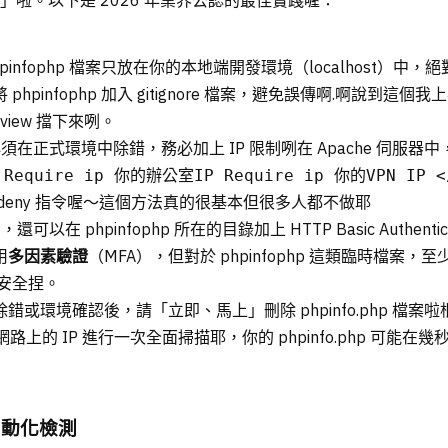
hpinfophp 檔案只放在你的本地端開發環境（localhost
pinfophp 加入 gitignore 檔案，避免誤傳啊.啊說到這個
review 擋下來咧。
須在正式環境中除錯，務必加上 IP 限制咧在 Apache 伺服器中，可
> Require ip 你的辦公室IP Require ip 你的VPN IP <
llow/deny 指令喔～這個方法真的很基本但很多人都不做耶
，還可以在 phpinfophp 所在的目錄加上 HTTP Basic Authen
用
多因素驗證
（MFA），但對於 phpinfophp 這類臨時檔案
較安全捏。
錯或環境確認後，請「立即、馬上」刪除 phpinfo.php 檔案啦
路上的 IP 進行一次全面掃描耶，你的 phpinfo.php 可
自動化檢測