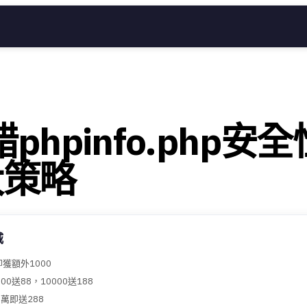
phpinfo.php安
大策略
城
即獲額外1000
00送88，10000送188
萬即送288