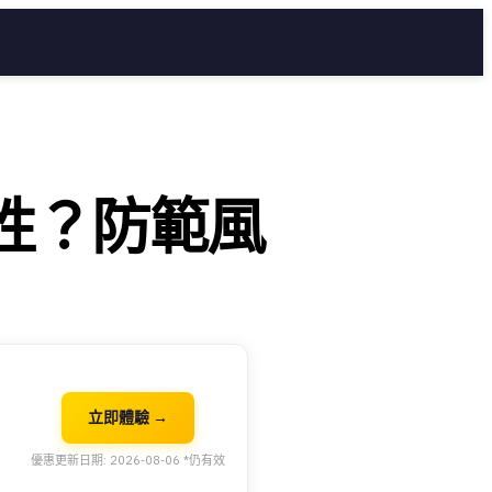
全性？防範風
立即體驗 →
優惠更新日期: 2026-08-06 *仍有效