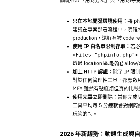
只在本地開發環境使用：
將 p
建議在專案部署流程中，明確將 ph
production，還好有被 code 
使用 IP 白名單限制存取：
若必
<Files "phpinfo.php"
透過 location 區塊搭配 a
加上 HTTP 認證：
除了 IP 限制
對於任何管理性工具，都應啟
MFA 雖然有點麻煩但真的比
使用完畢立即刪除：
當你完成除
工具平均每 5 分鐘就會對網際網
玩笑的ㄟ。
2026 年新趨勢：動態生成與