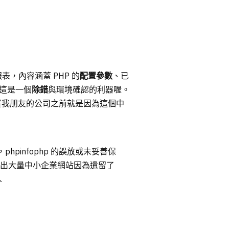
表，內容涵蓋 PHP 的
配置參數
、已
，這是一個
除錯
與環境確認的利器喔。
其實我朋友的公司之前就是因為這個中
pinfophp 的誤放或未妥善保
指出大量中小企業網站因為遺留了
ㄟ