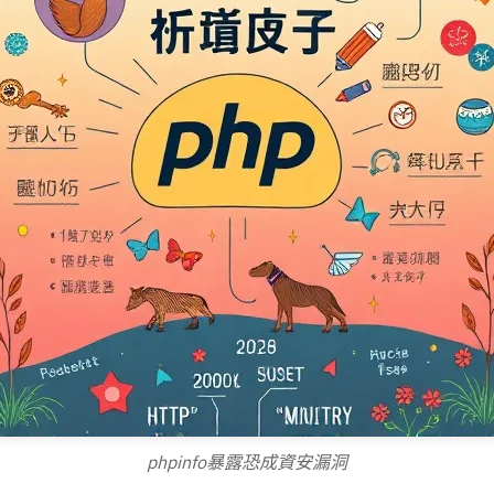
phpinfo暴露恐成資安漏洞