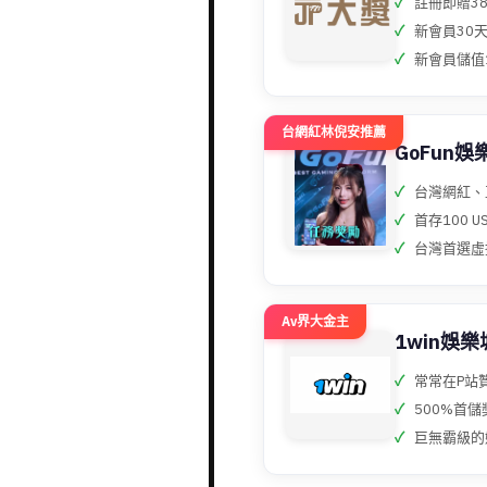
註冊即贈3
新會員30天
新會員儲值1
台網紅林倪安推薦
GoFun娛
台灣網紅、
首存100 U
台灣首選虛
Av界大金主
1win娛樂
常常在P站贊
500%首
巨無霸級的娛